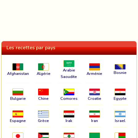
Les recettes par pays
Arabie
Bosnie
Afghanistan
Algérie
Arménie
Saoudite
Bulgarie
Chine
Comores
Croatie
Egypte
Espagne
Grèce
Irak
Iran
Israel