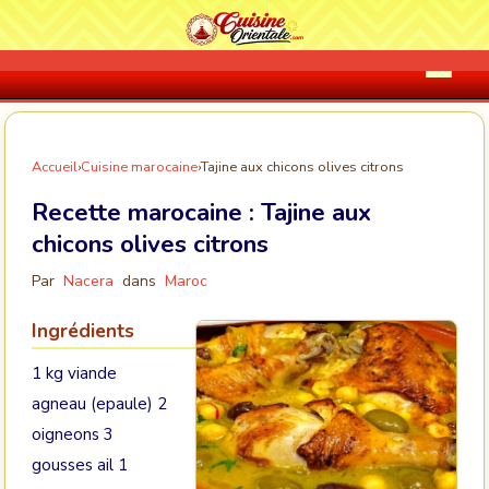
Accueil
›
Cuisine marocaine
›
Tajine aux chicons olives citrons
Recette marocaine :
Tajine aux
chicons olives citrons
Par
Nacera
dans
Maroc
Ingrédients
1 kg viande
agneau (epaule) 2
oigneons 3
gousses ail 1