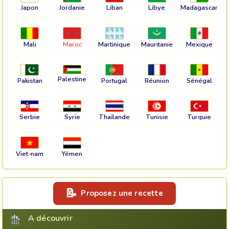
Japon
Jordanie
Liban
Libye
Madagascar
Mali
Maroc
Martinique
Mauritanie
Mexique
Palestine
Pakistan
Portugal
Réunion
Sénégal
Serbie
Syrie
Thaïlande
Tunisie
Turquie
Viet-nam
Yémen
Proposez une recette
A découvrir