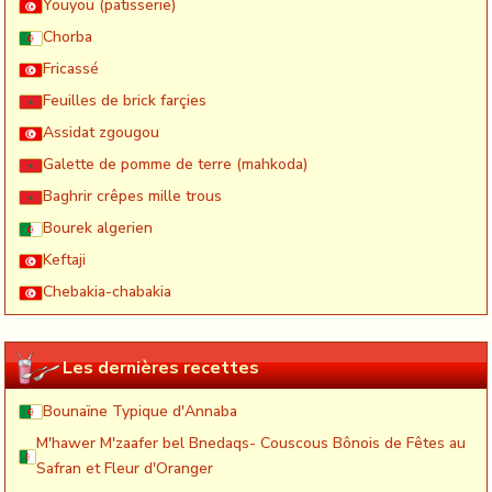
Youyou (patisserie)
Chorba
Fricassé
Feuilles de brick farçies
Assidat zgougou
Galette de pomme de terre (mahkoda)
Baghrir crêpes mille trous
Bourek algerien
Keftaji
Chebakia-chabakia
Les dernières recettes
Bounaïne Typique d'Annaba
M'hawer M'zaafer bel Bnedaqs- Couscous Bônois de Fêtes au
Safran et Fleur d'Oranger