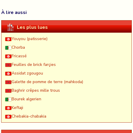
À lire aussi
Les plus lues
Youyou (patisserie)
Chorba
Fricassé
Feuilles de brick farçies
Assidat zgougou
Galette de pomme de terre (mahkoda)
Baghrir crêpes mille trous
Bourek algerien
Keftaji
Chebakia-chabakia