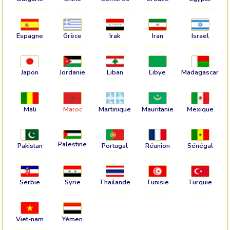
Espagne
Grèce
Irak
Iran
Israel
Japon
Jordanie
Liban
Libye
Madagascar
Mali
Maroc
Martinique
Mauritanie
Mexique
Palestine
Pakistan
Portugal
Réunion
Sénégal
Serbie
Syrie
Thaïlande
Tunisie
Turquie
Viet-nam
Yémen