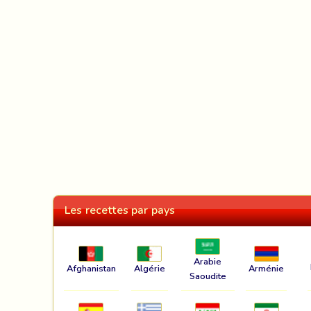
Les recettes par pays
Arabie
Afghanistan
Algérie
Arménie
Saoudite