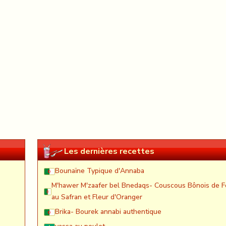
Les dernières recettes
Bounaïne Typique d'Annaba
M'hawer M'zaafer bel Bnedaqs- Couscous Bônois de F
au Safran et Fleur d'Oranger
Brika- Bourek annabi authentique