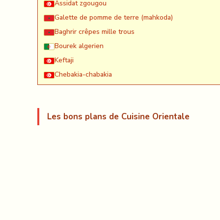
Assidat zgougou
Galette de pomme de terre (mahkoda)
Baghrir crêpes mille trous
Bourek algerien
Keftaji
Chebakia-chabakia
Les bons plans de Cuisine Orientale