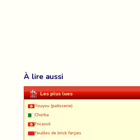
À lire aussi
Les plus lues
Youyou (patisserie)
Chorba
Fricassé
Feuilles de brick farçies