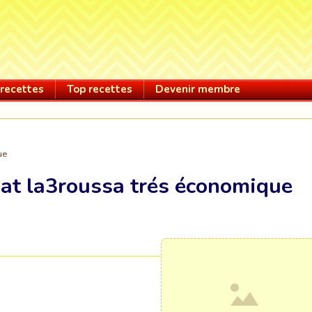
recettes
Top recettes
Devenir membre
ue
at la3roussa trés économique