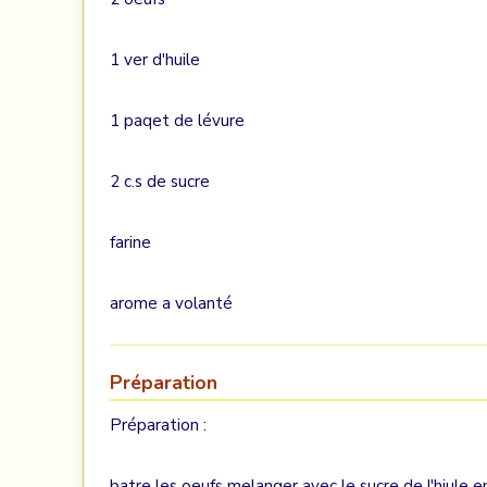
1 ver d'huile
1 paqet de lévure
2 c.s de sucre
farine
arome a volanté
Préparation
Préparation :
batre les oeufs melanger avec le sucre de l'hiule en 