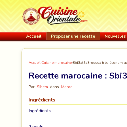
Accueil
Proposer une recette
Nouvelles 
Accueil
›
Cuisine marocaine
›
Sbi3at la3roussa trés économiq
Recette marocaine :
Sbi3
Par
Sihem
dans
Maroc
Ingrédients
Ingrédients :
2 oeufs