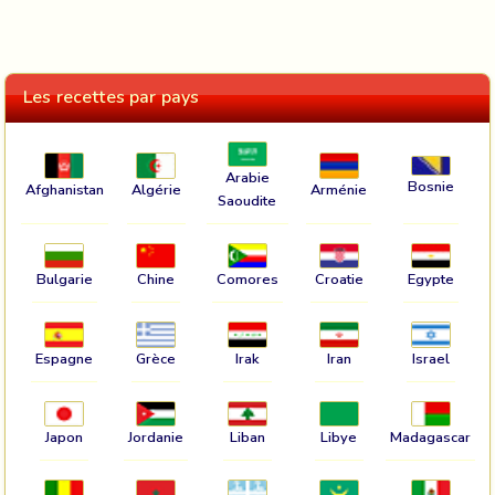
Les recettes par pays
Arabie
Bosnie
Afghanistan
Algérie
Arménie
Saoudite
Bulgarie
Chine
Comores
Croatie
Egypte
Espagne
Grèce
Irak
Iran
Israel
Japon
Jordanie
Liban
Libye
Madagascar