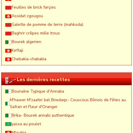
Feuilles de brick farçies
Assidat zgougou
Galette de pomme de terre (mahkoda)
Baghrir crêpes mille trous
Bourek algerien
Keftaji
Chebakia-chabakia
Les dernières recettes
Bounaïne Typique d'Annaba
M'hawer M'zaafer bel Bnedaqs- Couscous Bônois de Fêtes au
Safran et Fleur d'Oranger
Brika- Bourek annabi authentique
yassa au poulet
Mlouhia