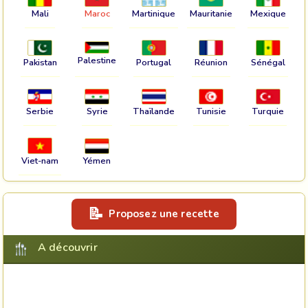
Mali
Maroc
Martinique
Mauritanie
Mexique
Palestine
Pakistan
Portugal
Réunion
Sénégal
Serbie
Syrie
Thaïlande
Tunisie
Turquie
Viet-nam
Yémen
Proposez une recette
A découvrir