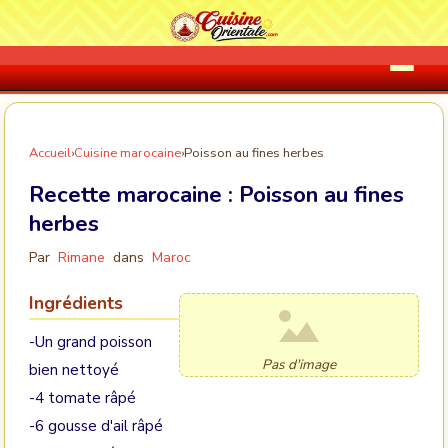
Accueil
›
Cuisine marocaine
›
Poisson au fines herbes
Recette marocaine :
Poisson au fines
herbes
Par
Rimane
dans
Maroc
Ingrédients
-Un grand poisson
Pas d'image
bien nettoyé
-4 tomate râpé
-6 gousse d'ail râpé