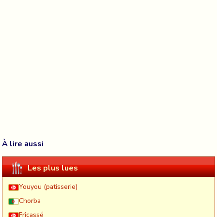
À lire aussi
Les plus lues
Youyou (patisserie)
Chorba
Fricassé