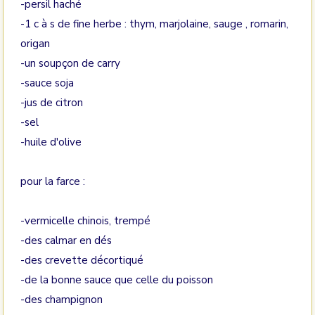
-persil haché
-1 c à s de fine herbe : thym, marjolaine, sauge , romarin,
origan
-un soupçon de carry
-sauce soja
-jus de citron
-sel
-huile d'olive
pour la farce :
-vermicelle chinois, trempé
-des calmar en dés
-des crevette décortiqué
-de la bonne sauce que celle du poisson
-des champignon