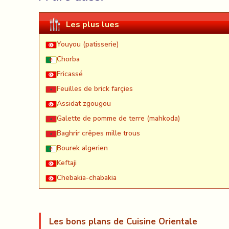
Les plus lues
Youyou (patisserie)
Chorba
Fricassé
Feuilles de brick farçies
Assidat zgougou
Galette de pomme de terre (mahkoda)
Baghrir crêpes mille trous
Bourek algerien
Keftaji
Chebakia-chabakia
Les bons plans de Cuisine Orientale