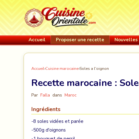
Accueil
Proposer une recette
Nouvelles 
Accueil
›
Cuisine marocaine
›
Soles a l'oignon
Recette marocaine :
Sole
Par
Falla
dans
Maroc
Ingrédients
-8 soles vidées et parée
-500g d'oignons
-1 bouquet de persil