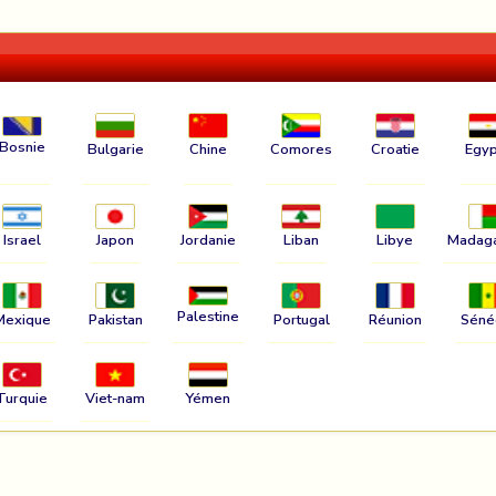
Bosnie
Bulgarie
Chine
Comores
Croatie
Egyp
Israel
Japon
Jordanie
Liban
Libye
Madag
Palestine
Mexique
Pakistan
Portugal
Réunion
Séné
Turquie
Viet-nam
Yémen