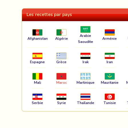
Les recettes par pays
Arabie
Afghanistan
Algérie
Arménie
Saoudite
Espagne
Grèce
Irak
Iran
Mali
Maroc
Martinique
Mauritanie
Serbie
Syrie
Thaïlande
Tunisie