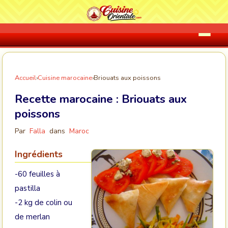
Accueil
›
Cuisine marocaine
›
Briouats aux poissons
Recette marocaine :
Briouats aux
poissons
Par
Falla
dans
Maroc
Ingrédients
-60 feuilles à
pastilla
-2 kg de colin ou
de merlan