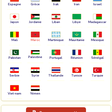
Espagne
Grèce
Irak
Iran
Israel
Japon
Jordanie
Liban
Libye
Madagascar
Mali
Maroc
Martinique
Mauritanie
Mexique
Palestine
Pakistan
Portugal
Réunion
Sénégal
Serbie
Syrie
Thaïlande
Tunisie
Turquie
Viet-nam
Yémen