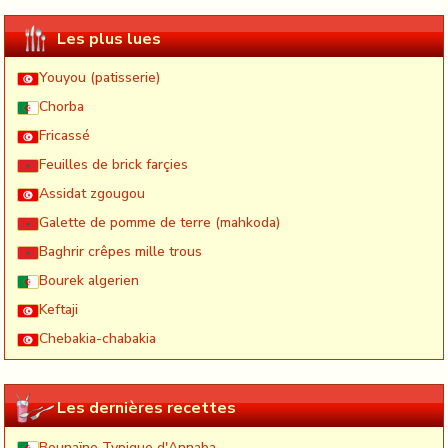
Les plus lues
Youyou (patisserie)
Chorba
Fricassé
Feuilles de brick farçies
Assidat zgougou
Galette de pomme de terre (mahkoda)
Baghrir crêpes mille trous
Bourek algerien
Keftaji
Chebakia-chabakia
Les dernières recettes
Bounaïne Typique d'Annaba