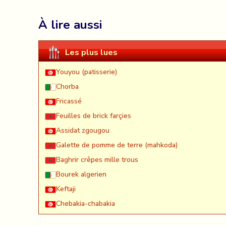
À lire aussi
Les plus lues
Youyou (patisserie)
Chorba
Fricassé
Feuilles de brick farçies
Assidat zgougou
Galette de pomme de terre (mahkoda)
Baghrir crêpes mille trous
Bourek algerien
Keftaji
Chebakia-chabakia