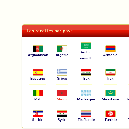
Les recettes par pays
Arabie
Afghanistan
Algérie
Arménie
Saoudite
Espagne
Grèce
Irak
Iran
Mali
Maroc
Martinique
Mauritanie
Serbie
Syrie
Thaïlande
Tunisie