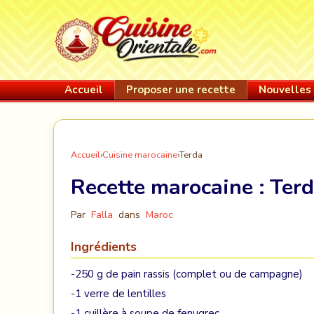
Accueil
Proposer une recette
Nouvelles 
Accueil
›
Cuisine marocaine
›
Terda
Recette marocaine :
Ter
Par
Falla
dans
Maroc
Ingrédients
-250 g de pain rassis (complet ou de campagne)
-1 verre de lentilles
-1 cuillère à soupe de fenugrec