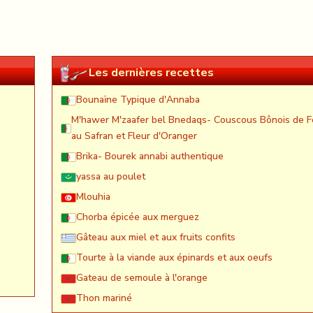
Les dernières recettes
Bounaïne Typique d'Annaba
M'hawer M'zaafer bel Bnedaqs- Couscous Bônois de F
au Safran et Fleur d'Oranger
Brika- Bourek annabi authentique
yassa au poulet
Mlouhia
Chorba épicée aux merguez
Gâteau aux miel et aux fruits confits
Tourte à la viande aux épinards et aux oeufs
Gateau de semoule à l'orange
Thon mariné