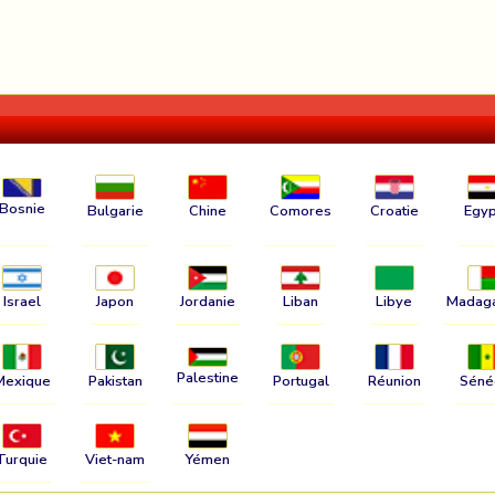
Bosnie
Bulgarie
Chine
Comores
Croatie
Egyp
Israel
Japon
Jordanie
Liban
Libye
Madag
Palestine
Mexique
Pakistan
Portugal
Réunion
Séné
Turquie
Viet-nam
Yémen