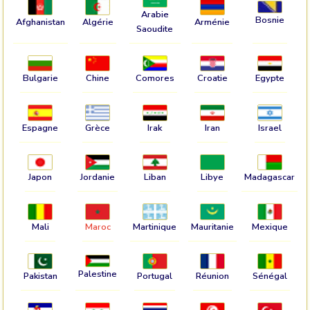
Arabie
Bosnie
Afghanistan
Algérie
Arménie
Saoudite
Bulgarie
Chine
Comores
Croatie
Egypte
Espagne
Grèce
Irak
Iran
Israel
Japon
Jordanie
Liban
Libye
Madagascar
Mali
Maroc
Martinique
Mauritanie
Mexique
Palestine
Pakistan
Portugal
Réunion
Sénégal