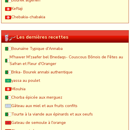
Bourek algerien
Keftaji
Chebakia-chabakia
Les dernières recettes
Bounaïne Typique d'Annaba
M'hawer M'zaafer bel Bnedaqs- Couscous Bônois de Fêtes au
Safran et Fleur d'Oranger
Brika- Bourek annabi authentique
yassa au poulet
Mlouhia
Chorba épicée aux merguez
Gâteau aux miel et aux fruits confits
Tourte à la viande aux épinards et aux oeufs
Gateau de semoule à l'orange