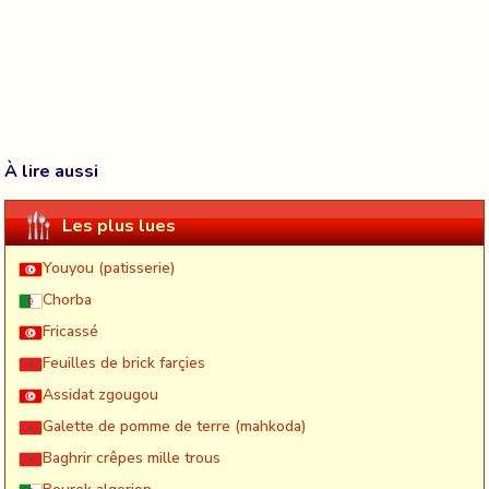
À lire aussi
Les plus lues
Youyou (patisserie)
Chorba
Fricassé
Feuilles de brick farçies
Assidat zgougou
Galette de pomme de terre (mahkoda)
Baghrir crêpes mille trous