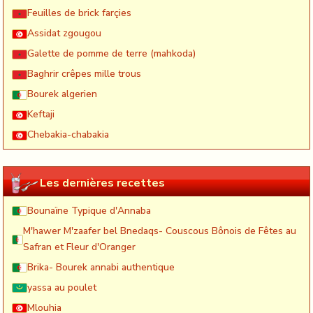
Feuilles de brick farçies
Assidat zgougou
Galette de pomme de terre (mahkoda)
Baghrir crêpes mille trous
Bourek algerien
Keftaji
Chebakia-chabakia
Les dernières recettes
Bounaïne Typique d'Annaba
M'hawer M'zaafer bel Bnedaqs- Couscous Bônois de Fêtes au
Safran et Fleur d'Oranger
Brika- Bourek annabi authentique
yassa au poulet
Mlouhia