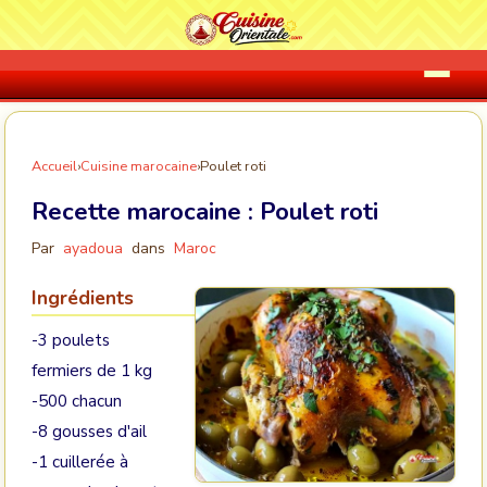
Accueil
›
Cuisine marocaine
›
Poulet roti
Recette marocaine :
Poulet roti
Par
ayadoua
dans
Maroc
Ingrédients
-3 poulets
fermiers de 1 kg
-500 chacun
-8 gousses d'ail
-1 cuillerée à