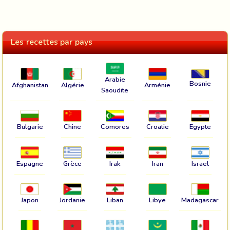
Les recettes par pays
Arabie
Bosnie
Afghanistan
Algérie
Arménie
Saoudite
Bulgarie
Chine
Comores
Croatie
Egypte
Espagne
Grèce
Irak
Iran
Israel
Japon
Jordanie
Liban
Libye
Madagascar