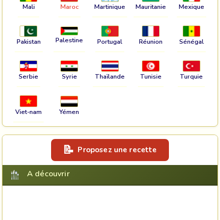
Mali
Maroc
Martinique
Mauritanie
Mexique
Palestine
Pakistan
Portugal
Réunion
Sénégal
Serbie
Syrie
Thaïlande
Tunisie
Turquie
Viet-nam
Yémen
Proposez une recette
A découvrir