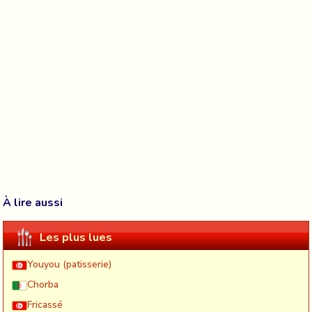
À lire aussi
Les plus lues
Youyou (patisserie)
Chorba
Fricassé