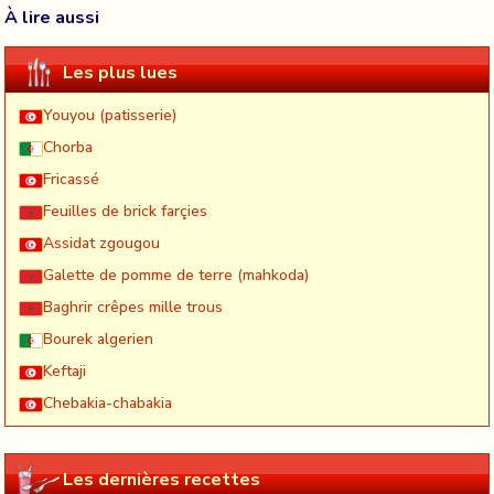
À lire aussi
Les plus lues
Youyou (patisserie)
Chorba
Fricassé
Feuilles de brick farçies
Assidat zgougou
Galette de pomme de terre (mahkoda)
Baghrir crêpes mille trous
Bourek algerien
Keftaji
Chebakia-chabakia
Les dernières recettes