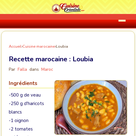
Accueil
›
Cuisine marocaine
›
Loubia
Recette marocaine :
Loubia
Par
Falla
dans
Maroc
Ingrédients
-500 g de veau
-250 g d'haricots
blancs
-1 oignon
-2 tomates