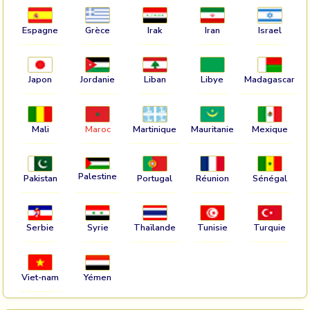
Espagne
Grèce
Irak
Iran
Israel
Japon
Jordanie
Liban
Libye
Madagascar
Mali
Maroc
Martinique
Mauritanie
Mexique
Palestine
Pakistan
Portugal
Réunion
Sénégal
Serbie
Syrie
Thaïlande
Tunisie
Turquie
Viet-nam
Yémen