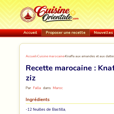
Accueil
Proposer une recette
Nouvelles 
Accueil
›
Cuisine marocaine
›
Knaffa aux amandes et aux dattes
Recette marocaine :
Knaf
ziz
Par
Falla
dans
Maroc
Ingrédients
-12 feuilles de Bastilla,