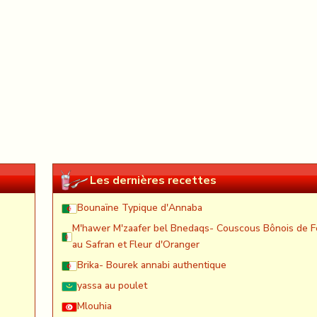
Les dernières recettes
Bounaïne Typique d'Annaba
M'hawer M'zaafer bel Bnedaqs- Couscous Bônois de F
au Safran et Fleur d'Oranger
Brika- Bourek annabi authentique
yassa au poulet
Mlouhia