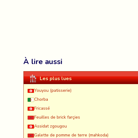
À lire aussi
Les plus lues
Youyou (patisserie)
Chorba
Fricassé
Feuilles de brick farçies
Assidat zgougou
Galette de pomme de terre (mahkoda)