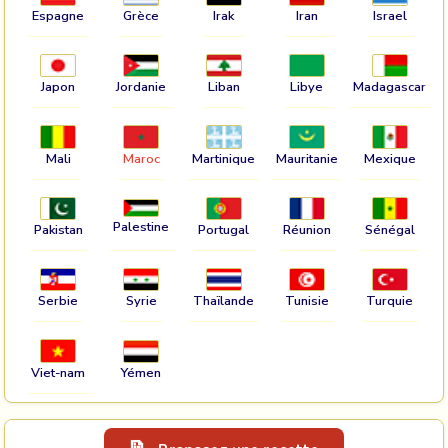
Espagne
Grèce
Irak
Iran
Israel
Japon
Jordanie
Liban
Libye
Madagascar
Mali
Maroc
Martinique
Mauritanie
Mexique
Palestine
Pakistan
Portugal
Réunion
Sénégal
Serbie
Syrie
Thaïlande
Tunisie
Turquie
Viet-nam
Yémen