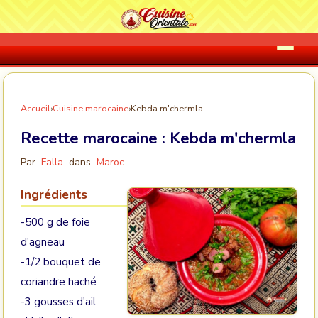
Accueil
›
Cuisine marocaine
›
Kebda m'chermla
Recette marocaine :
Kebda m'chermla
Par
Falla
dans
Maroc
Ingrédients
-500 g de foie
d'agneau
-1/2 bouquet de
coriandre haché
-3 gousses d'ail