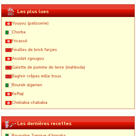
Les plus lues
Youyou (patisserie)
Chorba
Fricassé
Feuilles de brick farçies
Assidat zgougou
Galette de pomme de terre (mahkoda)
Baghrir crêpes mille trous
Bourek algerien
Keftaji
Chebakia-chabakia
Les dernières recettes
Bounaïne Typique d'Annaba