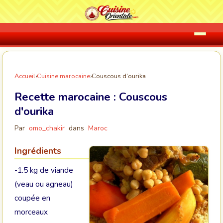
Accueil
›
Cuisine marocaine
›
Couscous d'ourika
Recette marocaine :
Couscous
d'ourika
Par
omo_chakir
dans
Maroc
Ingrédients
-1.5 kg de viande
(veau ou agneau)
coupée en
morceaux