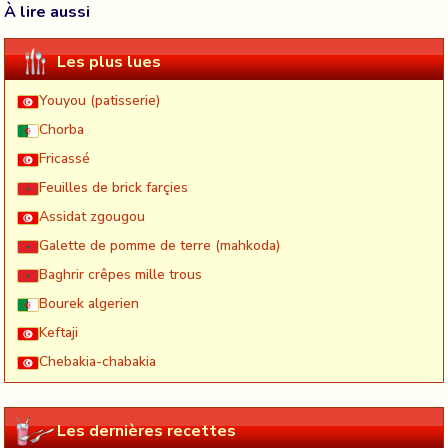
À lire aussi
Les plus lues
Youyou (patisserie)
Chorba
Fricassé
Feuilles de brick farçies
Assidat zgougou
Galette de pomme de terre (mahkoda)
Baghrir crêpes mille trous
Bourek algerien
Keftaji
Chebakia-chabakia
Les dernières recettes