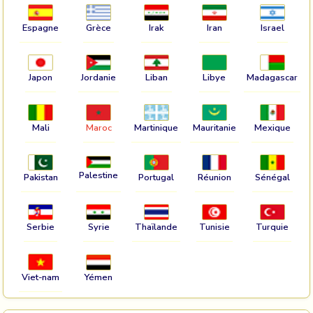
Espagne
Grèce
Irak
Iran
Israel
Japon
Jordanie
Liban
Libye
Madagascar
Mali
Maroc
Martinique
Mauritanie
Mexique
Palestine
Pakistan
Portugal
Réunion
Sénégal
Serbie
Syrie
Thaïlande
Tunisie
Turquie
Viet-nam
Yémen