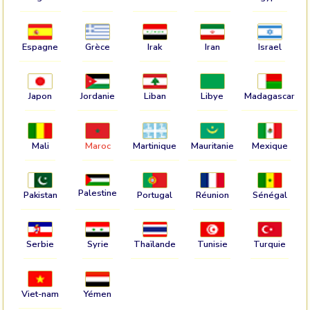
Espagne
Grèce
Irak
Iran
Israel
Japon
Jordanie
Liban
Libye
Madagascar
Mali
Maroc
Martinique
Mauritanie
Mexique
Palestine
Pakistan
Portugal
Réunion
Sénégal
Serbie
Syrie
Thaïlande
Tunisie
Turquie
Viet-nam
Yémen