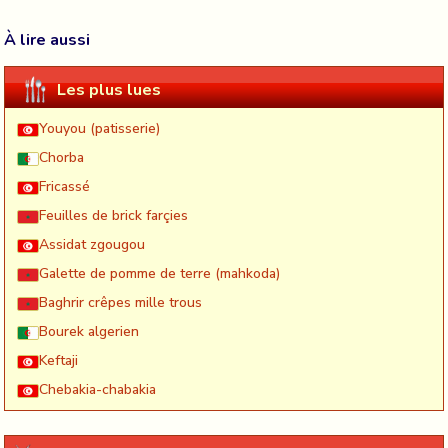
À lire aussi
Les plus lues
Youyou (patisserie)
Chorba
Fricassé
Feuilles de brick farçies
Assidat zgougou
Galette de pomme de terre (mahkoda)
Baghrir crêpes mille trous
Bourek algerien
Keftaji
Chebakia-chabakia