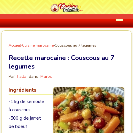
Accueil
›
Cuisine marocaine
›
Couscous au 7 legumes
Recette marocaine :
Couscous au 7
legumes
Par
Falla
dans
Maroc
Ingrédients
-1 kg de semoule
à couscous
-500 g de jarret
de boeuf