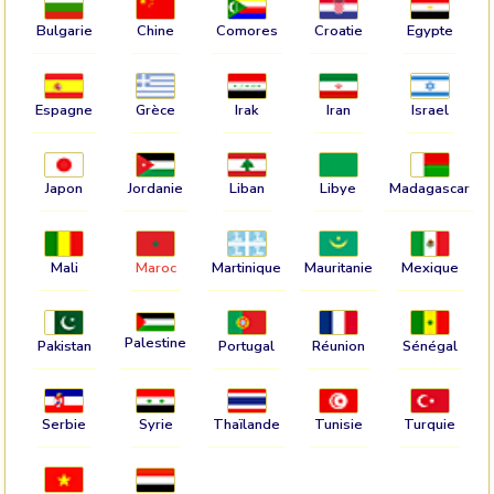
Bulgarie
Chine
Comores
Croatie
Egypte
Espagne
Grèce
Irak
Iran
Israel
Japon
Jordanie
Liban
Libye
Madagascar
Mali
Maroc
Martinique
Mauritanie
Mexique
Palestine
Pakistan
Portugal
Réunion
Sénégal
Serbie
Syrie
Thaïlande
Tunisie
Turquie