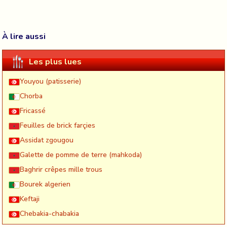
À lire aussi
Les plus lues
Youyou (patisserie)
Chorba
Fricassé
Feuilles de brick farçies
Assidat zgougou
Galette de pomme de terre (mahkoda)
Baghrir crêpes mille trous
Bourek algerien
Keftaji
Chebakia-chabakia