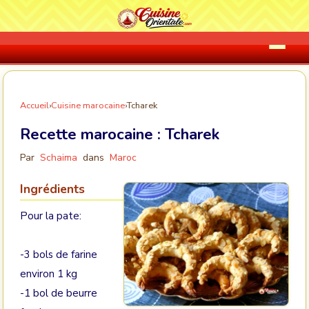
Accueil
›
Cuisine marocaine
›
Tcharek
Recette marocaine :
Tcharek
Par
Schaima
dans
Maroc
Ingrédients
Pour la pate:
-3 bols de farine
environ 1 kg
-1 bol de beurre