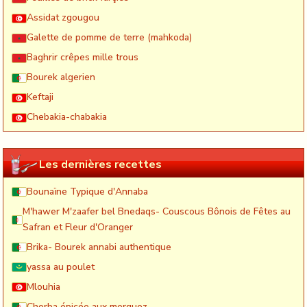
Assidat zgougou
Galette de pomme de terre (mahkoda)
Baghrir crêpes mille trous
Bourek algerien
Keftaji
Chebakia-chabakia
Les dernières recettes
Bounaïne Typique d'Annaba
M'hawer M'zaafer bel Bnedaqs- Couscous Bônois de Fêtes au
Safran et Fleur d'Oranger
Brika- Bourek annabi authentique
yassa au poulet
Mlouhia
Chorba épicée aux merguez