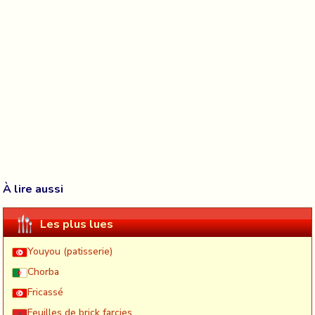
À lire aussi
Les plus lues
Youyou (patisserie)
Chorba
Fricassé
Feuilles de brick farçies