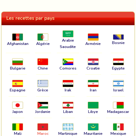
Les recettes par pays
Arabie
Bosnie
Afghanistan
Algérie
Arménie
Saoudite
Bulgarie
Chine
Comores
Croatie
Egypte
Espagne
Grèce
Irak
Iran
Israel
Japon
Jordanie
Liban
Libye
Madagascar
Mali
Maroc
Martinique
Mauritanie
Mexique