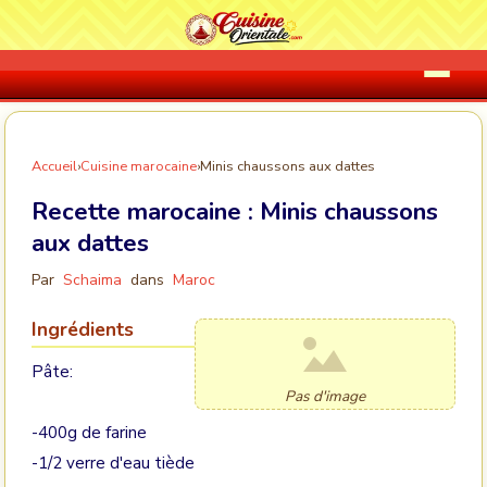
Accueil
›
Cuisine marocaine
›
Minis chaussons aux dattes
Recette marocaine :
Minis chaussons
aux dattes
Par
Schaima
dans
Maroc
Ingrédients
Pâte:
Pas d'image
-400g de farine
-1/2 verre d'eau tiède