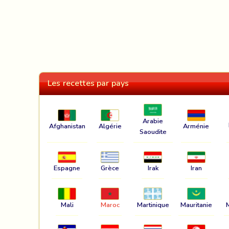
Les recettes par pays
Arabie
Afghanistan
Algérie
Arménie
Saoudite
Espagne
Grèce
Irak
Iran
Mali
Maroc
Martinique
Mauritanie