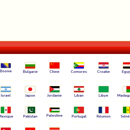
Bosnie
Bulgarie
Chine
Comores
Croatie
Egyp
Israel
Japon
Jordanie
Liban
Libye
Madag
Palestine
Mexique
Pakistan
Portugal
Réunion
Séné