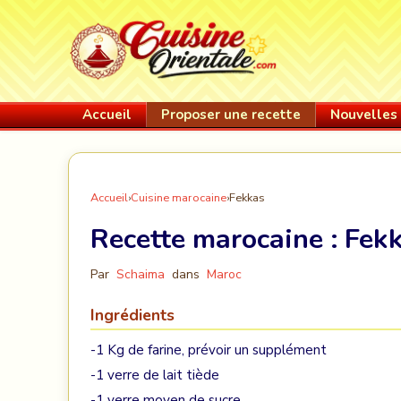
Accueil
Proposer une recette
Nouvelles 
Accueil
›
Cuisine marocaine
›
Fekkas
Recette marocaine :
Fek
Par
Schaima
dans
Maroc
Ingrédients
-1 Kg de farine, prévoir un supplément
-1 verre de lait tiède
-1 verre moyen de sucre