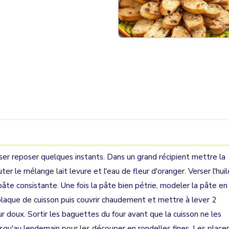
aisser reposer quelques instants. Dans un grand récipient mettre la
uter le mélange lait levure et l'eau de fleur d'oranger. Verser l'huil
 pâte consistante. Une fois la pâte bien pétrie, modeler la pâte en
laque de cuisson puis couvrir chaudement et mettre à lever 2
ur doux. Sortir les baguettes du four avant que la cuisson ne les
r jusqu'au lendemain pour les découper en rondelles fines. Les placer