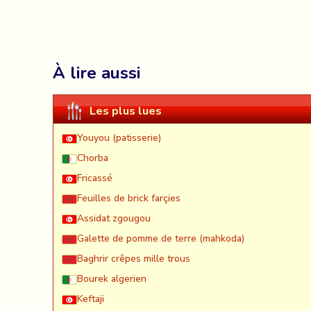
À lire aussi
Les plus lues
Youyou (patisserie)
Chorba
Fricassé
Feuilles de brick farçies
Assidat zgougou
Galette de pomme de terre (mahkoda)
Baghrir crêpes mille trous
Bourek algerien
Keftaji