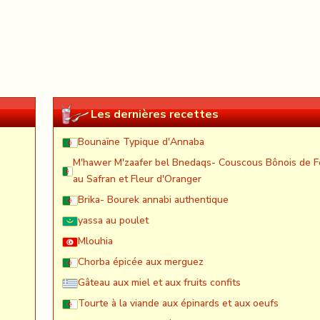
Les dernières recettes
Bounaïne Typique d'Annaba
M'hawer M'zaafer bel Bnedaqs- Couscous Bônois de F
au Safran et Fleur d'Oranger
Brika- Bourek annabi authentique
yassa au poulet
Mlouhia
Chorba épicée aux merguez
Gâteau aux miel et aux fruits confits
Tourte à la viande aux épinards et aux oeufs