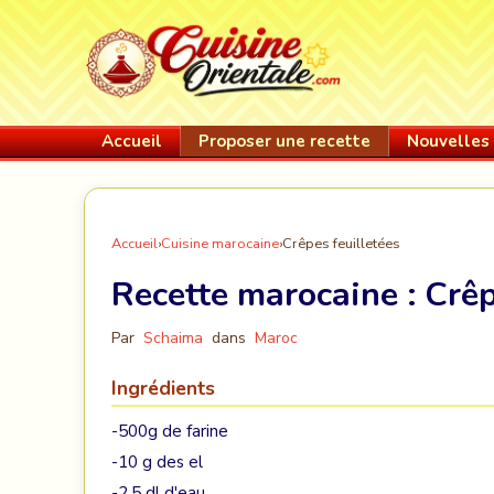
Accueil
Proposer une recette
Nouvelles 
Accueil
›
Cuisine marocaine
›
Crêpes feuilletées
Recette marocaine :
Crêp
Par
Schaima
dans
Maroc
Ingrédients
-500g de farine
-10 g des el
-2.5 dl d'eau