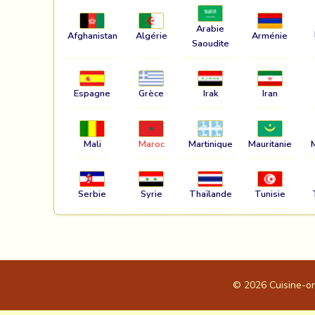
Arabie
Afghanistan
Algérie
Arménie
Saoudite
Espagne
Grèce
Irak
Iran
Mali
Maroc
Martinique
Mauritanie
Serbie
Syrie
Thaïlande
Tunisie
© 2026
Cuisine-o