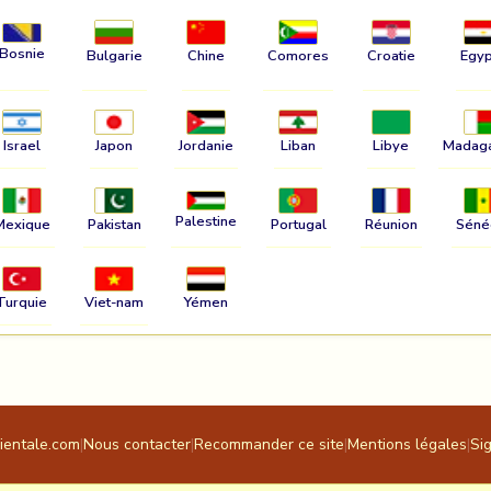
Bosnie
Bulgarie
Chine
Comores
Croatie
Egyp
Israel
Japon
Jordanie
Liban
Libye
Madag
Palestine
Mexique
Pakistan
Portugal
Réunion
Séné
Turquie
Viet-nam
Yémen
rientale.com
|
Nous contacter
|
Recommander ce site
|
Mentions légales
|
Si