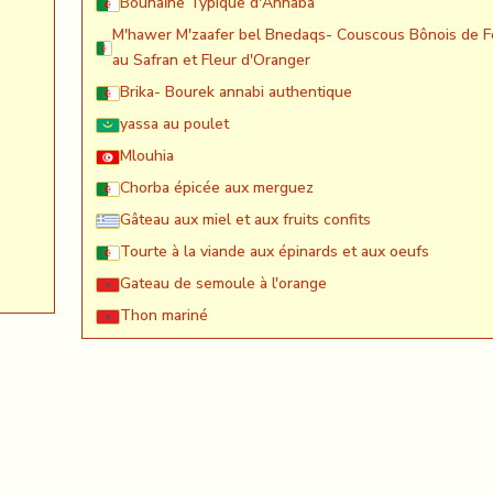
Bounaïne Typique d'Annaba
M'hawer M'zaafer bel Bnedaqs- Couscous Bônois de F
au Safran et Fleur d'Oranger
Brika- Bourek annabi authentique
yassa au poulet
Mlouhia
Chorba épicée aux merguez
Gâteau aux miel et aux fruits confits
Tourte à la viande aux épinards et aux oeufs
Gateau de semoule à l'orange
Thon mariné