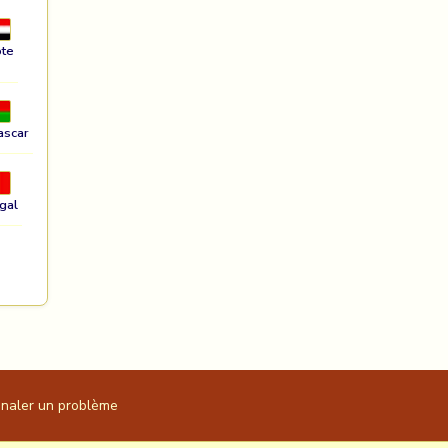
te
ascar
gal
gnaler un problème