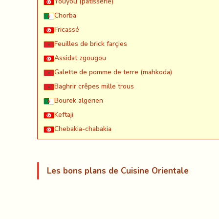
Youyou (patisserie)
Chorba
Fricassé
Feuilles de brick farçies
Assidat zgougou
Galette de pomme de terre (mahkoda)
Baghrir crêpes mille trous
Bourek algerien
Keftaji
Chebakia-chabakia
Les bons plans de Cuisine Orientale