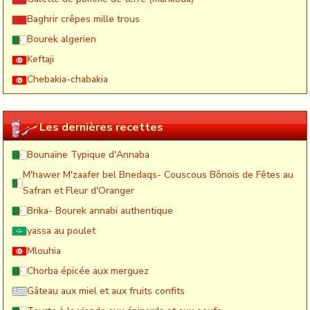
Baghrir crêpes mille trous
Bourek algerien
Keftaji
Chebakia-chabakia
Les dernières recettes
Bounaïne Typique d'Annaba
M'hawer M'zaafer bel Bnedaqs- Couscous Bônois de Fêtes au
Safran et Fleur d'Oranger
Brika- Bourek annabi authentique
yassa au poulet
Mlouhia
Chorba épicée aux merguez
Gâteau aux miel et aux fruits confits