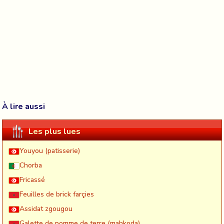
À lire aussi
Les plus lues
Youyou (patisserie)
Chorba
Fricassé
Feuilles de brick farçies
Assidat zgougou
Galette de pomme de terre (mahkoda)