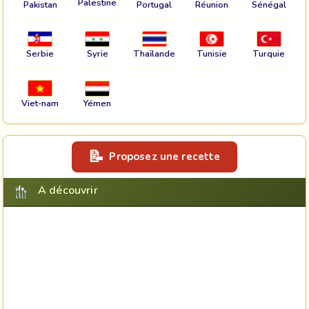
Palestine
Pakistan
Portugal
Réunion
Sénégal
Serbie
Syrie
Thaïlande
Tunisie
Turquie
Viet-nam
Yémen
Proposez une recette
A découvrir