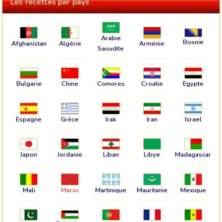
Les recettes par pays
Arabie
Bosnie
Afghanistan
Algérie
Arménie
Saoudite
Bulgarie
Chine
Comores
Croatie
Egypte
Espagne
Grèce
Irak
Iran
Israel
Japon
Jordanie
Liban
Libye
Madagascar
Mali
Maroc
Martinique
Mauritanie
Mexique