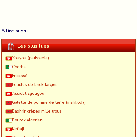
À lire aussi
Les plus lues
Youyou (patisserie)
Chorba
Fricassé
Feuilles de brick farçies
Assidat zgougou
Galette de pomme de terre (mahkoda)
Baghrir crêpes mille trous
Bourek algerien
Keftaji