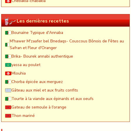
Chebakia-chabakia
Les dernières recettes
Bounaïne Typique d'Annaba
M'hawer M'zaafer bel Bnedaqs- Couscous Bônois de Fêtes au
Safran et Fleur d'Oranger
Brika- Bourek annabi authentique
yassa au poulet
Mlouhia
Chorba épicée aux merguez
Gâteau aux miel et aux fruits confits
Tourte à la viande aux épinards et aux oeufs
Gateau de semoule à l'orange
Thon mariné