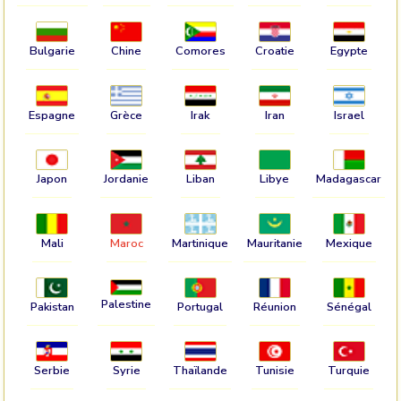
Bulgarie
Chine
Comores
Croatie
Egypte
Espagne
Grèce
Irak
Iran
Israel
Japon
Jordanie
Liban
Libye
Madagascar
Mali
Maroc
Martinique
Mauritanie
Mexique
Palestine
Pakistan
Portugal
Réunion
Sénégal
Serbie
Syrie
Thaïlande
Tunisie
Turquie