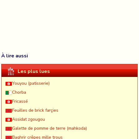
À lire aussi
Les plus lues
Youyou (patisserie)
Chorba
Fricassé
Feuilles de brick farçies
Assidat zgougou
Galette de pomme de terre (mahkoda)
Baghrir crêpes mille trous