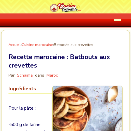
Accueil
›
Cuisine marocaine
›
Batbouts aux crevettes
Recette marocaine :
Batbouts aux
crevettes
Par
Schaima
dans
Maroc
Ingrédients
Pour la pâte :
-500 g de farine