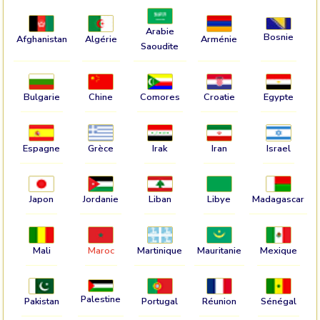
Arabie
Bosnie
Afghanistan
Algérie
Arménie
Saoudite
Bulgarie
Chine
Comores
Croatie
Egypte
Espagne
Grèce
Irak
Iran
Israel
Japon
Jordanie
Liban
Libye
Madagascar
Mali
Maroc
Martinique
Mauritanie
Mexique
Palestine
Pakistan
Portugal
Réunion
Sénégal