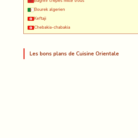
Baghrir crêpes mille trous
Bourek algerien
Keftaji
Chebakia-chabakia
Les bons plans de Cuisine Orientale