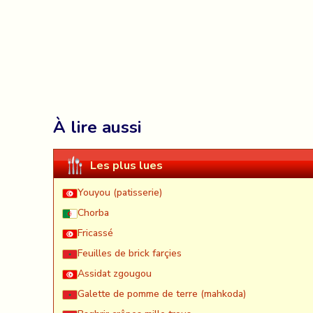
À lire aussi
Les plus lues
Youyou (patisserie)
Chorba
Fricassé
Feuilles de brick farçies
Assidat zgougou
Galette de pomme de terre (mahkoda)