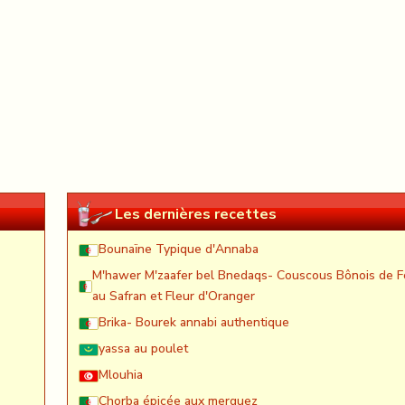
Les dernières recettes
Bounaïne Typique d'Annaba
M'hawer M'zaafer bel Bnedaqs- Couscous Bônois de F
au Safran et Fleur d'Oranger
Brika- Bourek annabi authentique
yassa au poulet
Mlouhia
Chorba épicée aux merguez