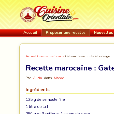
Accueil
Proposer une recette
Nouvelles 
Accueil
›
Cuisine marocaine
›
Gateau de semoule à l'orange
Recette marocaine :
Gate
Par
Alicia
dans
Maroc
Ingrédients
125 g de semoule fine
1 litre de lait
250 g et 3 cuillères à soupe de sucre