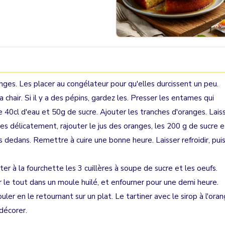
anges. Les placer au congélateur pour qu'elles durcissent un peu.
a chair. Si il y a des pépins, gardez les. Presser les entames qui
e 40cl d'eau et 50g de sucre. Ajouter les tranches d'oranges. Lais
hes délicatement, rajouter le jus des oranges, les 200 g de sucre e
s dedans. Remettre à cuire une bonne heure. Laisser refroidir, pui
er à la fourchette les 3 cuillères à soupe de sucre et les oeufs.
er le tout dans un moule huilé, et enfourner pour une demi heure.
ler en le retournant sur un plat. Le tartiner avec le sirop à l'ora
décorer.