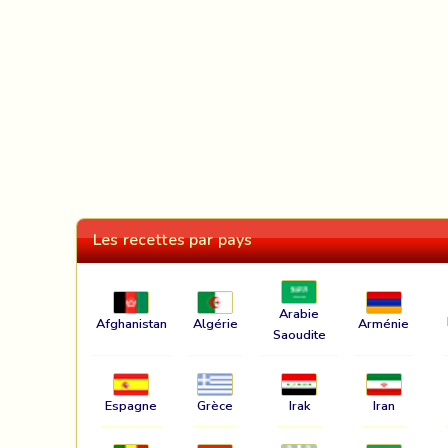
Les recettes par pays
Arabie
Afghanistan
Algérie
Arménie
Saoudite
Espagne
Grèce
Irak
Iran