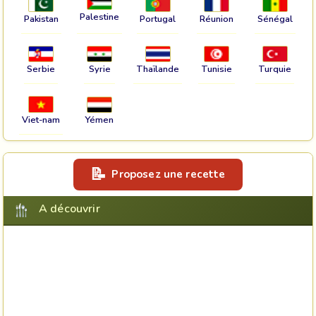
Palestine
Pakistan
Portugal
Réunion
Sénégal
Serbie
Syrie
Thaïlande
Tunisie
Turquie
Viet-nam
Yémen
Proposez une recette
A découvrir