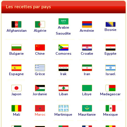
Les recettes par pays
Arabie
Bosnie
Afghanistan
Algérie
Arménie
Saoudite
Bulgarie
Chine
Comores
Croatie
Egypte
Espagne
Grèce
Irak
Iran
Israel
Japon
Jordanie
Liban
Libye
Madagascar
Mali
Maroc
Martinique
Mauritanie
Mexique