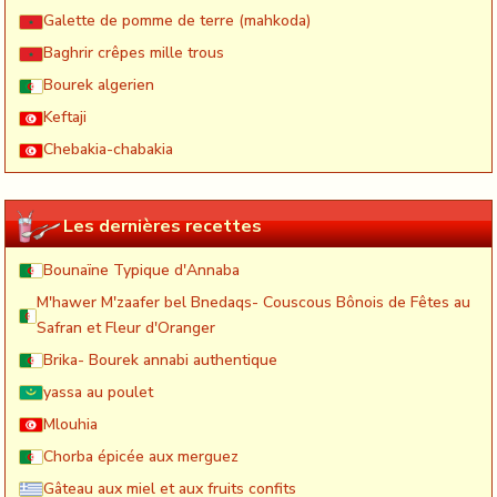
Galette de pomme de terre (mahkoda)
Baghrir crêpes mille trous
Bourek algerien
Keftaji
Chebakia-chabakia
Les dernières recettes
Bounaïne Typique d'Annaba
M'hawer M'zaafer bel Bnedaqs- Couscous Bônois de Fêtes au
Safran et Fleur d'Oranger
Brika- Bourek annabi authentique
yassa au poulet
Mlouhia
Chorba épicée aux merguez
Gâteau aux miel et aux fruits confits