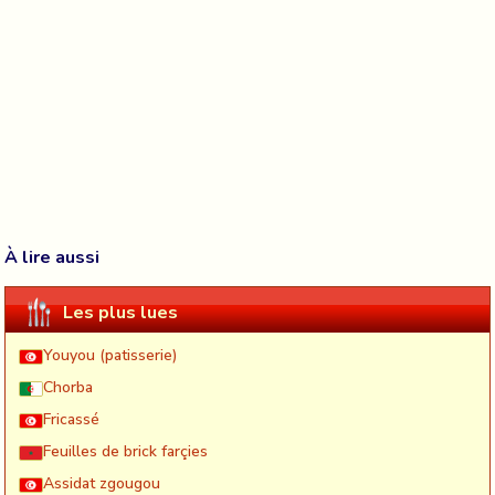
À lire aussi
Les plus lues
Youyou (patisserie)
Chorba
Fricassé
Feuilles de brick farçies
Assidat zgougou