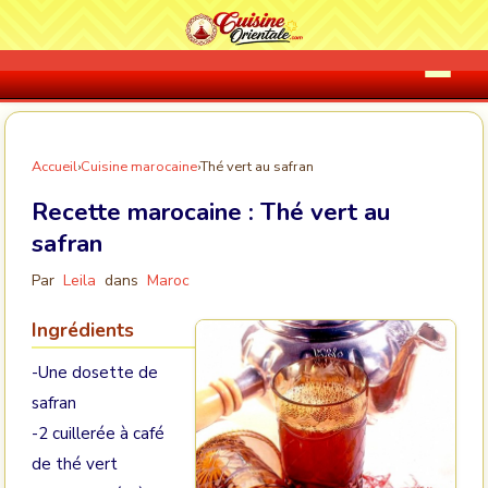
Accueil
›
Cuisine marocaine
›
Thé vert au safran
Recette marocaine :
Thé vert au
safran
Par
Leila
dans
Maroc
Ingrédients
-Une dosette de
safran
-2 cuillerée à café
de thé vert