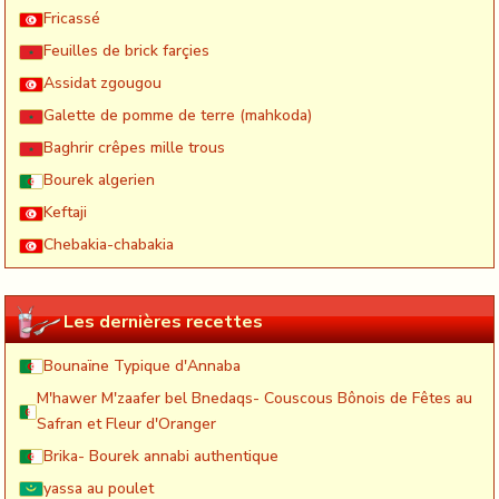
Fricassé
Feuilles de brick farçies
Assidat zgougou
Galette de pomme de terre (mahkoda)
Baghrir crêpes mille trous
Bourek algerien
Keftaji
Chebakia-chabakia
Les dernières recettes
Bounaïne Typique d'Annaba
M'hawer M'zaafer bel Bnedaqs- Couscous Bônois de Fêtes au
Safran et Fleur d'Oranger
Brika- Bourek annabi authentique
yassa au poulet