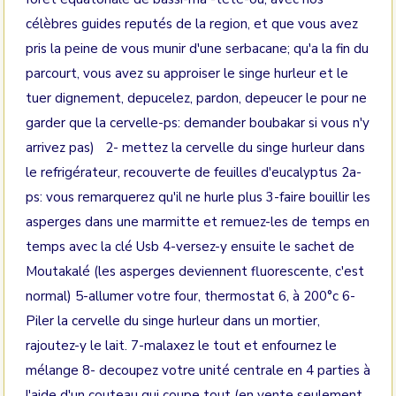
célèbres guides reputés de la region, et que vous avez
pris la peine de vous munir d'une serbacane; qu'a la fin du
parcourt, vous avez su approiser le singe hurleur et le
tuer dignement, depucelez, pardon, depeucer le pour ne
garder que la cervelle-ps: demander boubakar si vous n'y
arrivez pas) 2- mettez la cervelle du singe hurleur dans
le refrigérateur, recouverte de feuilles d'eucalyptus 2a-
ps: vous remarquerez qu'il ne hurle plus 3-faire bouillir les
asperges dans une marmitte et remuez-les de temps en
temps avec la clé Usb 4-versez-y ensuite le sachet de
Moutakalé (les asperges deviennent fluorescente, c'est
normal) 5-allumer votre four, thermostat 6, à 200°c 6-
Piler la cervelle du singe hurleur dans un mortier,
rajoutez-y le lait. 7-malaxez le tout et enfournez le
mélange 8- decoupez votre unité centrale en 4 parties à
l'aide d'un couteau qui coupe tout (en vente seulement