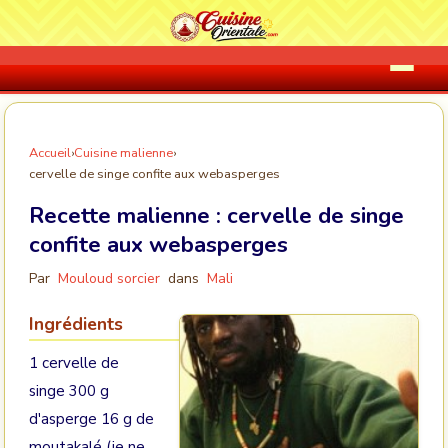
Accueil
›
Cuisine malienne
›
cervelle de singe confite aux webasperges
Recette malienne :
cervelle de singe
confite aux webasperges
Par
Mouloud sorcier
dans
Mali
Ingrédients
1 cervelle de
singe 300 g
d'asperge 16 g de
moutakalé (je ne