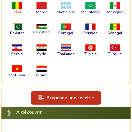
Mali
Maroc
Martinique
Mauritanie
Mexique
Palestine
Pakistan
Portugal
Réunion
Sénégal
Serbie
Syrie
Thaïlande
Tunisie
Turquie
Viet-nam
Yémen
Proposez une recette
A découvrir