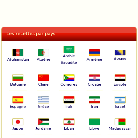
Les recettes par pays
Arabie
Bosnie
Afghanistan
Algérie
Arménie
Saoudite
Bulgarie
Chine
Comores
Croatie
Egypte
Espagne
Grèce
Irak
Iran
Israel
Japon
Jordanie
Liban
Libye
Madagascar