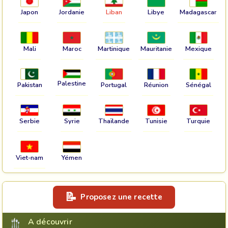
Japon
Jordanie
Liban
Libye
Madagascar
Mali
Maroc
Martinique
Mauritanie
Mexique
Palestine
Pakistan
Portugal
Réunion
Sénégal
Serbie
Syrie
Thaïlande
Tunisie
Turquie
Viet-nam
Yémen
Proposez une recette
A découvrir