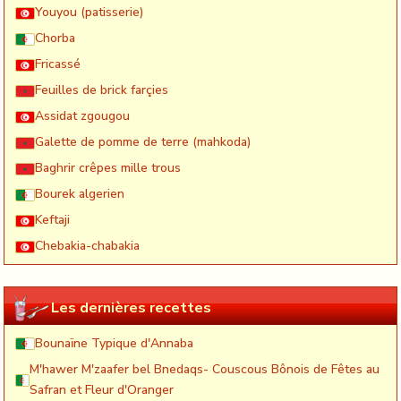
Youyou (patisserie)
Chorba
Fricassé
Feuilles de brick farçies
Assidat zgougou
Galette de pomme de terre (mahkoda)
Baghrir crêpes mille trous
Bourek algerien
Keftaji
Chebakia-chabakia
Les dernières recettes
Bounaïne Typique d'Annaba
M'hawer M'zaafer bel Bnedaqs- Couscous Bônois de Fêtes au
Safran et Fleur d'Oranger