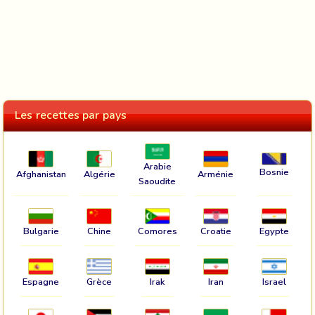
Les recettes par pays
Arabie
Bosnie
Afghanistan
Algérie
Arménie
Saoudite
Bulgarie
Chine
Comores
Croatie
Egypte
Espagne
Grèce
Irak
Iran
Israel