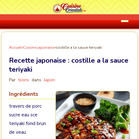
Accueil
›
Cuisine japonaise
›
costille a la sauce teriyaki
Recette japonaise :
costille a la sauce
teriyaki
Par
toons
dans
Japon
Ingrédients
travers de porc
sucre eau sce
teriyaki fond brun
de veau