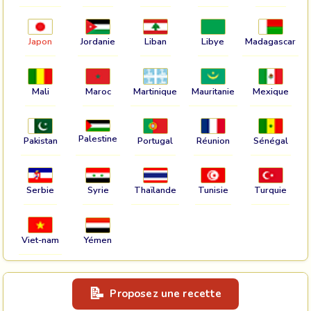
Japon
Jordanie
Liban
Libye
Madagascar
Mali
Maroc
Martinique
Mauritanie
Mexique
Palestine
Pakistan
Portugal
Réunion
Sénégal
Serbie
Syrie
Thaïlande
Tunisie
Turquie
Viet-nam
Yémen
Proposez une recette