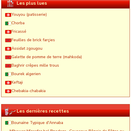
Les plus lues
Youyou (patisserie)
Chorba
Fricassé
Feuilles de brick farçies
Assidat zgougou
Galette de pomme de terre (mahkoda)
Baghrir crêpes mille trous
Bourek algerien
Keftaji
Chebakia-chabakia
Les dernières recettes
Bounaïne Typique d'Annaba