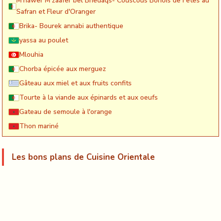
M'hawer M'zaafer bel Bnedaqs- Couscous Bônois de Fêtes au
Safran et Fleur d'Oranger
Brika- Bourek annabi authentique
yassa au poulet
Mlouhia
Chorba épicée aux merguez
Gâteau aux miel et aux fruits confits
Tourte à la viande aux épinards et aux oeufs
Gateau de semoule à l'orange
Thon mariné
Les bons plans de Cuisine Orientale