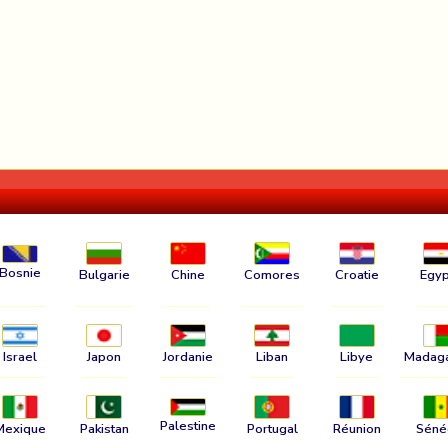
Bosnie
Bulgarie
Chine
Comores
Croatie
Egyp
Israel
Japon
Jordanie
Liban
Libye
Madag
Palestine
Mexique
Pakistan
Portugal
Réunion
Séné