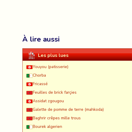
À lire aussi
Les plus lues
Youyou (patisserie)
Chorba
Fricassé
Feuilles de brick farçies
Assidat zgougou
Galette de pomme de terre (mahkoda)
Baghrir crêpes mille trous
Bourek algerien