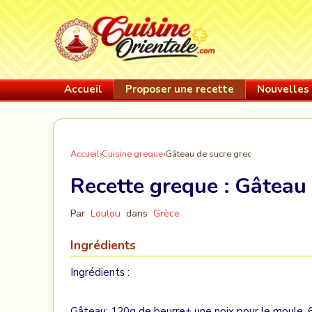
Accueil
Proposer une recette
Nouvelles 
Accueil
›
Cuisine greque
›
Gâteau de sucre grec
Recette greque :
Gâteau 
Par
Loulou
dans
Grèce
Ingrédients
Ingrédients :
Gâteau: 120g de beurre+ une noix pour le moule, 