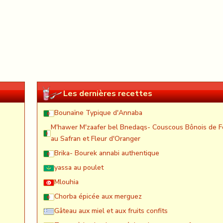
Les dernières recettes
Bounaïne Typique d'Annaba
M'hawer M'zaafer bel Bnedaqs- Couscous Bônois de F
au Safran et Fleur d'Oranger
Brika- Bourek annabi authentique
yassa au poulet
Mlouhia
Chorba épicée aux merguez
Gâteau aux miel et aux fruits confits