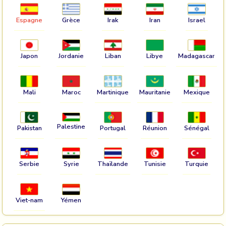
Espagne
Grèce
Irak
Iran
Israel
Japon
Jordanie
Liban
Libye
Madagascar
Mali
Maroc
Martinique
Mauritanie
Mexique
Palestine
Pakistan
Portugal
Réunion
Sénégal
Serbie
Syrie
Thaïlande
Tunisie
Turquie
Viet-nam
Yémen