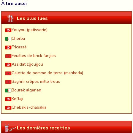
À lire aussi
Les plus lues
Youyou (patisserie)
Chorba
Fricassé
Feuilles de brick farçies
Assidat zgougou
Galette de pomme de terre (mahkoda)
Baghrir crêpes mille trous
Bourek algerien
Keftaji
Chebakia-chabakia
Les dernières recettes