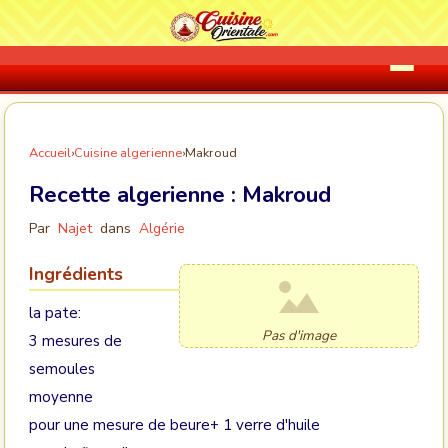
Accueil
›
Cuisine algerienne
›
Makroud
Recette algerienne :
Makroud
Par
Najet
dans
Algérie
Ingrédients
la pate:
Pas d'image
3 mesures de
semoules
moyenne
pour une mesure de beure+ 1 verre d'huile