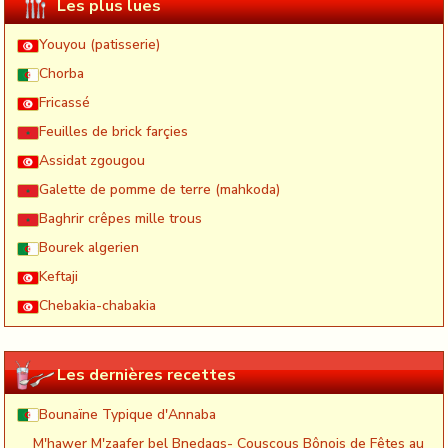
Les plus lues
Youyou (patisserie)
Chorba
Fricassé
Feuilles de brick farçies
Assidat zgougou
Galette de pomme de terre (mahkoda)
Baghrir crêpes mille trous
Bourek algerien
Keftaji
Chebakia-chabakia
Les dernières recettes
Bounaïne Typique d'Annaba
M'hawer M'zaafer bel Bnedaqs- Couscous Bônois de Fêtes au