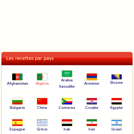
Les recettes par pays
Arabie
Bosnie
Afghanistan
Algérie
Arménie
Saoudite
Bulgarie
Chine
Comores
Croatie
Egypte
Espagne
Grèce
Irak
Iran
Israel