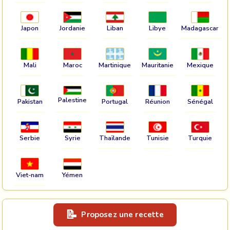
Japon
Jordanie
Liban
Libye
Madagascar
Mali
Maroc
Martinique
Mauritanie
Mexique
Palestine
Pakistan
Portugal
Réunion
Sénégal
Serbie
Syrie
Thaïlande
Tunisie
Turquie
Viet-nam
Yémen
Proposez une recette