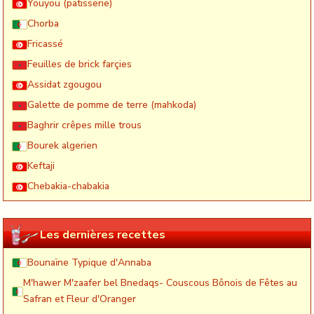
Youyou (patisserie)
Chorba
Fricassé
Feuilles de brick farçies
Assidat zgougou
Galette de pomme de terre (mahkoda)
Baghrir crêpes mille trous
Bourek algerien
Keftaji
Chebakia-chabakia
Les dernières recettes
Bounaïne Typique d'Annaba
M'hawer M'zaafer bel Bnedaqs- Couscous Bônois de Fêtes au
Safran et Fleur d'Oranger