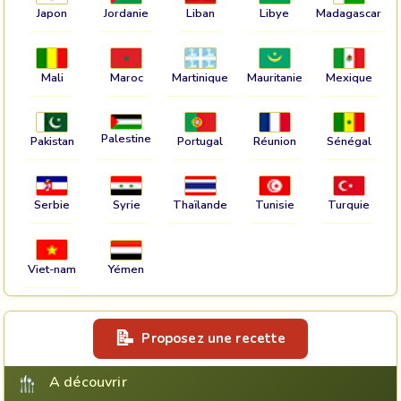
Japon
Jordanie
Liban
Libye
Madagascar
Mali
Maroc
Martinique
Mauritanie
Mexique
Palestine
Pakistan
Portugal
Réunion
Sénégal
Serbie
Syrie
Thaïlande
Tunisie
Turquie
Viet-nam
Yémen
Proposez une recette
A découvrir