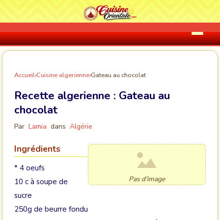
Accueil
›
Cuisine algerienne
›
Gateau au chocolat
Recette algerienne :
Gateau au
chocolat
Par
Lamia
dans
Algérie
Ingrédients
* 4 oeufs
Pas d'image
10 c à soupe de
sucre
250g de beurre fondu