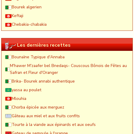
Bourek algerien
Keftaji
Chebakia-chabakia
Les dernières recettes
Bounaïne Typique d'Annaba
M'hawer M'zaafer bel Bnedaqs- Couscous Bônois de Fêtes au
Safran et Fleur d'Oranger
Brika- Bourek annabi authentique
yassa au poulet
Mlouhia
Chorba épicée aux merguez
Gâteau aux miel et aux fruits confits
Tourte à la viande aux épinards et aux oeufs
Gateau de semoule à l'orange