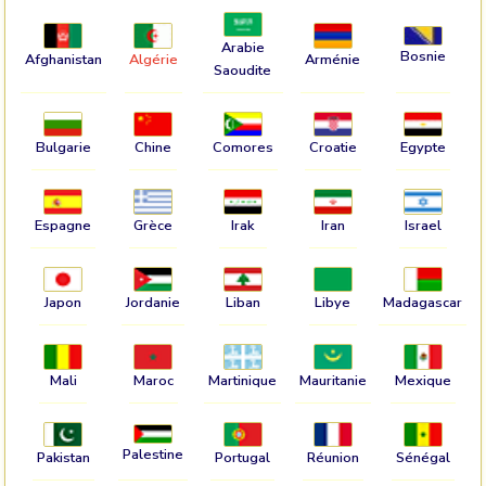
Arabie
Bosnie
Afghanistan
Algérie
Arménie
Saoudite
Bulgarie
Chine
Comores
Croatie
Egypte
Espagne
Grèce
Irak
Iran
Israel
Japon
Jordanie
Liban
Libye
Madagascar
Mali
Maroc
Martinique
Mauritanie
Mexique
Palestine
Pakistan
Portugal
Réunion
Sénégal