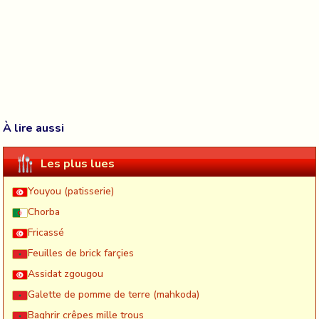
À lire aussi
Les plus lues
Youyou (patisserie)
Chorba
Fricassé
Feuilles de brick farçies
Assidat zgougou
Galette de pomme de terre (mahkoda)
Baghrir crêpes mille trous