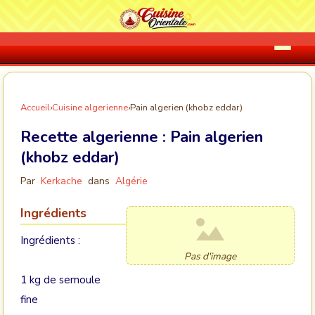
Accueil
›
Cuisine algerienne
›
Pain algerien (khobz eddar)
Recette algerienne :
Pain algerien
(khobz eddar)
Par
Kerkache
dans
Algérie
Ingrédients
Ingrédients :
Pas d'image
1 kg de semoule
fine