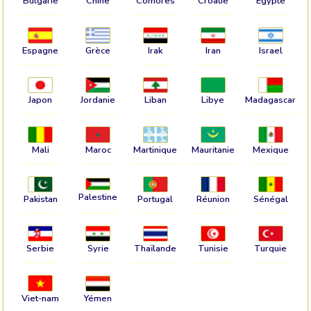
Bulgarie
Chine
Comores
Croatie
Egypte
Espagne
Grèce
Irak
Iran
Israel
Japon
Jordanie
Liban
Libye
Madagascar
Mali
Maroc
Martinique
Mauritanie
Mexique
Palestine
Pakistan
Portugal
Réunion
Sénégal
Serbie
Syrie
Thaïlande
Tunisie
Turquie
Viet-nam
Yémen