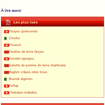
À lire aussi
Les plus lues
Youyou (patisserie)
Chorba
Fricassé
Feuilles de brick farçies
Assidat zgougou
Galette de pomme de terre (mahkoda)
Baghrir crêpes mille trous
Bourek algerien
Keftaji
Chebakia-chabakia