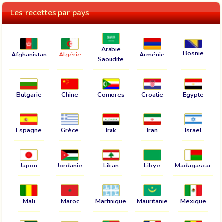
Les recettes par pays
Arabie
Bosnie
Afghanistan
Algérie
Arménie
Saoudite
Bulgarie
Chine
Comores
Croatie
Egypte
Espagne
Grèce
Irak
Iran
Israel
Japon
Jordanie
Liban
Libye
Madagascar
Mali
Maroc
Martinique
Mauritanie
Mexique