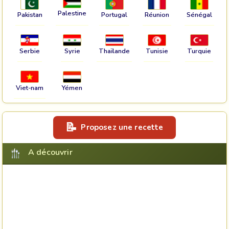
Palestine
Pakistan
Portugal
Réunion
Sénégal
Serbie
Syrie
Thaïlande
Tunisie
Turquie
Viet-nam
Yémen
Proposez une recette
A découvrir