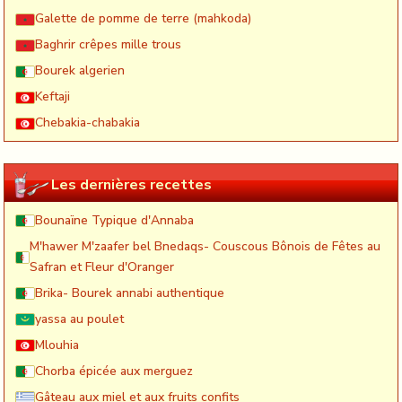
Galette de pomme de terre (mahkoda)
Baghrir crêpes mille trous
Bourek algerien
Keftaji
Chebakia-chabakia
Les dernières recettes
Bounaïne Typique d'Annaba
M'hawer M'zaafer bel Bnedaqs- Couscous Bônois de Fêtes au
Safran et Fleur d'Oranger
Brika- Bourek annabi authentique
yassa au poulet
Mlouhia
Chorba épicée aux merguez
Gâteau aux miel et aux fruits confits