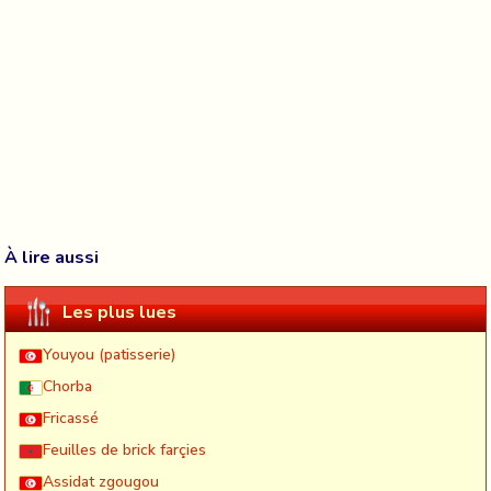
À lire aussi
Les plus lues
Youyou (patisserie)
Chorba
Fricassé
Feuilles de brick farçies
Assidat zgougou