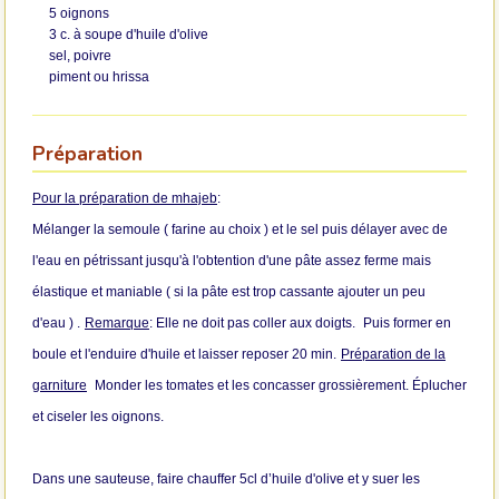
5 oignons
3 c. à soupe d'huile d'olive
sel, poivre
piment ou hrissa
Préparation
Pour la préparation de mhajeb
:
Mélanger la semoule ( farine au choix ) et le sel puis délayer avec de
l'eau en pétrissant jusqu'à l'obtention d'une pâte assez ferme mais
élastique et maniable (
si la pâte est trop cassante
ajouter un peu
d'eau
) .
Remarque
: Elle ne doit pas coller aux doigts.
Puis former en
boule et l'enduire d'huile et laisser reposer 20 min.
Préparation de la
garniture
Monder les tomates et les concasser grossièrement. Éplucher
et ciseler les oignons.
Dans une sauteuse, faire chauffer 5cl d’huile d'olive et y suer les