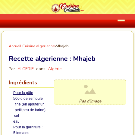
Accueil
›
Cuisine algerienne
›
Mhajeb
Recette algerienne :
Mhajeb
Par
ALGERIE
dans
Algérie
Ingrédients
Pour la pâte
:
500 g de semoule
Pas d'image
fine (en ajouter un
petit peu de farine)
sel
eau
Pour la garniture
:
5 tomates