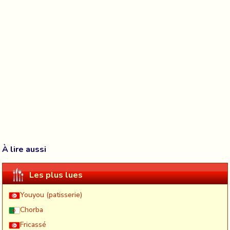
À lire aussi
Les plus lues
Youyou (patisserie)
Chorba
Fricassé