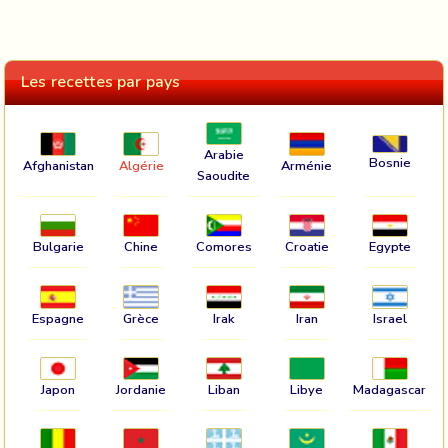
Les recettes par pays
Arabie
Bosnie
Afghanistan
Algérie
Arménie
Saoudite
Bulgarie
Chine
Comores
Croatie
Egypte
Espagne
Grèce
Irak
Iran
Israel
Japon
Jordanie
Liban
Libye
Madagascar