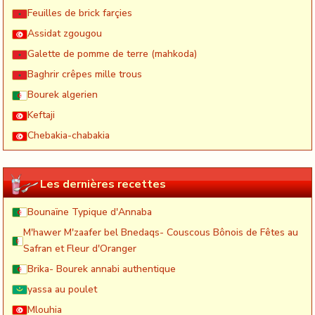
Feuilles de brick farçies
Assidat zgougou
Galette de pomme de terre (mahkoda)
Baghrir crêpes mille trous
Bourek algerien
Keftaji
Chebakia-chabakia
Les dernières recettes
Bounaïne Typique d'Annaba
M'hawer M'zaafer bel Bnedaqs- Couscous Bônois de Fêtes au
Safran et Fleur d'Oranger
Brika- Bourek annabi authentique
yassa au poulet
Mlouhia