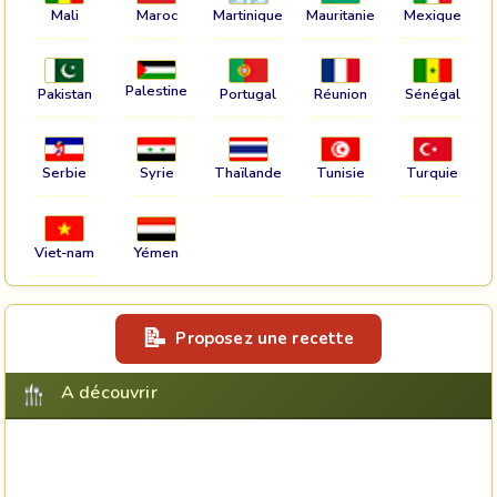
Mali
Maroc
Martinique
Mauritanie
Mexique
Palestine
Pakistan
Portugal
Réunion
Sénégal
Serbie
Syrie
Thaïlande
Tunisie
Turquie
Viet-nam
Yémen
Proposez une recette
A découvrir