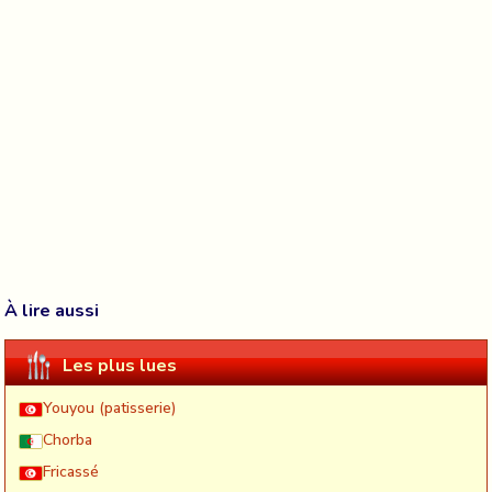
À lire aussi
Les plus lues
Youyou (patisserie)
Chorba
Fricassé