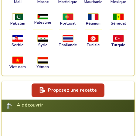
Mali
Maroc
Martinique
Mauritanie
Mexique
Palestine
Pakistan
Portugal
Réunion
Sénégal
Serbie
Syrie
Thaïlande
Tunisie
Turquie
Viet-nam
Yémen
Proposez une recette
A découvrir