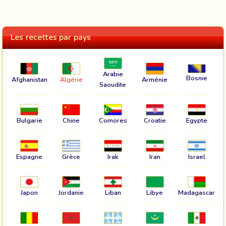
Les recettes par pays
Arabie
Bosnie
Afghanistan
Algérie
Arménie
Saoudite
Bulgarie
Chine
Comores
Croatie
Egypte
Espagne
Grèce
Irak
Iran
Israel
Japon
Jordanie
Liban
Libye
Madagascar