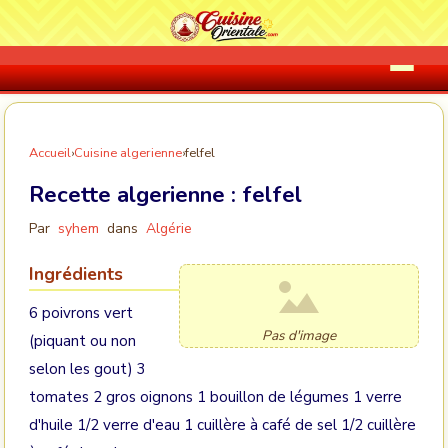
Accueil
›
Cuisine algerienne
›
felfel
Recette algerienne :
felfel
Par
syhem
dans
Algérie
Ingrédients
6 poivrons vert
Pas d'image
(piquant ou non
selon les gout) 3
tomates 2 gros oignons 1 bouillon de légumes 1 verre
d'huile 1/2 verre d'eau 1 cuillère à café de sel 1/2 cuillère