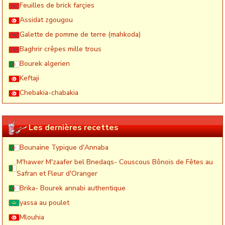
Feuilles de brick farçies
Assidat zgougou
Galette de pomme de terre (mahkoda)
Baghrir crêpes mille trous
Bourek algerien
Keftaji
Chebakia-chabakia
Les dernières recettes
Bounaïne Typique d'Annaba
M'hawer M'zaafer bel Bnedaqs- Couscous Bônois de Fêtes au
Safran et Fleur d'Oranger
Brika- Bourek annabi authentique
yassa au poulet
Mlouhia