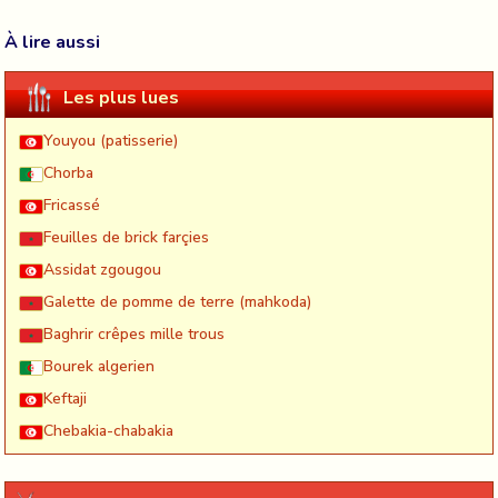
À lire aussi
Les plus lues
Youyou (patisserie)
Chorba
Fricassé
Feuilles de brick farçies
Assidat zgougou
Galette de pomme de terre (mahkoda)
Baghrir crêpes mille trous
Bourek algerien
Keftaji
Chebakia-chabakia