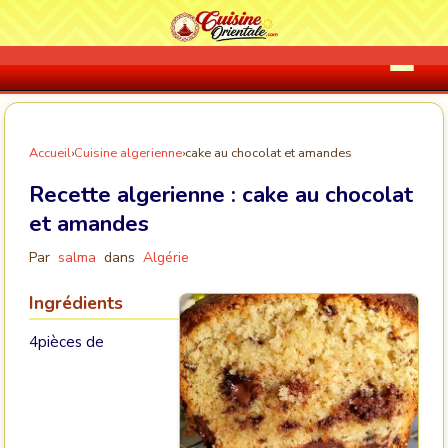
Accueil
›
Cuisine algerienne
›
cake au chocolat et amandes
Recette algerienne :
cake au chocolat
et amandes
Par
salma
dans
Algérie
Ingrédients
4pièces de