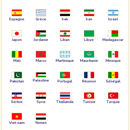
Espagne
Grèce
Irak
Iran
Israel
Japon
Jordanie
Liban
Libye
Madagascar
Mali
Maroc
Martinique
Mauritanie
Mexique
Palestine
Pakistan
Portugal
Réunion
Sénégal
Serbie
Syrie
Thaïlande
Tunisie
Turquie
Viet-nam
Yémen