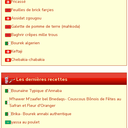
Fricassé
Feuilles de brick farçies
Assidat zgougou
Galette de pomme de terre (mahkoda)
Baghrir crêpes mille trous
Bourek algerien
Keftaji
Chebakia-chabakia
Les dernières recettes
Bounaïne Typique d'Annaba
M'hawer M'zaafer bel Bnedaqs- Couscous Bônois de Fêtes au
Safran et Fleur d'Oranger
Brika- Bourek annabi authentique
yassa au poulet