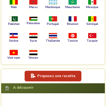
Mali
Maroc
Martinique
Mauritanie
Mexique
Palestine
Pakistan
Portugal
Réunion
Sénégal
Serbie
Syrie
Thaïlande
Tunisie
Turquie
Viet-nam
Yémen
Proposez une recette
A découvrir