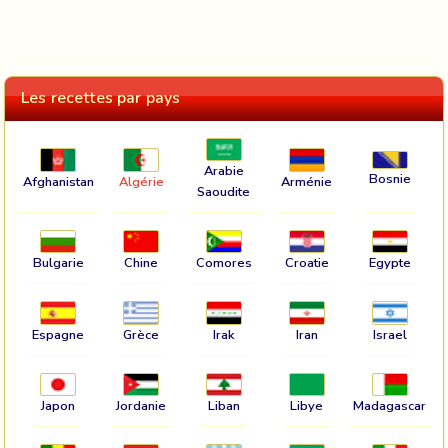
Les recettes par pays
Arabie
Bosnie
Afghanistan
Algérie
Arménie
Saoudite
Bulgarie
Chine
Comores
Croatie
Egypte
Espagne
Grèce
Irak
Iran
Israel
Japon
Jordanie
Liban
Libye
Madagascar