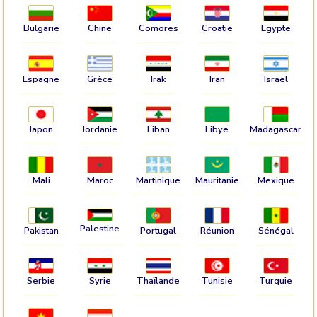
Bulgarie
Chine
Comores
Croatie
Egypte
Espagne
Grèce
Irak
Iran
Israel
Japon
Jordanie
Liban
Libye
Madagascar
Mali
Maroc
Martinique
Mauritanie
Mexique
Palestine
Pakistan
Portugal
Réunion
Sénégal
Serbie
Syrie
Thaïlande
Tunisie
Turquie