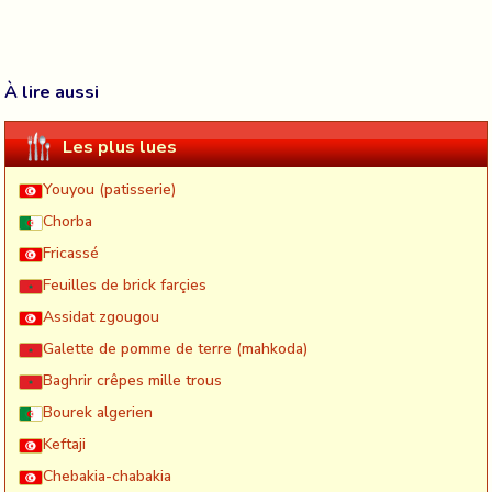
À lire aussi
Les plus lues
Youyou (patisserie)
Chorba
Fricassé
Feuilles de brick farçies
Assidat zgougou
Galette de pomme de terre (mahkoda)
Baghrir crêpes mille trous
Bourek algerien
Keftaji
Chebakia-chabakia