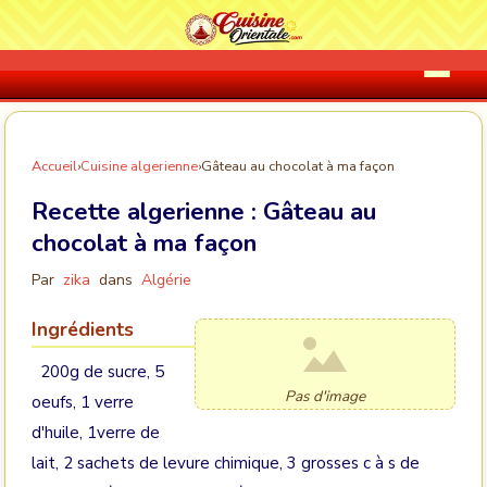
Accueil
›
Cuisine algerienne
›
Gâteau au chocolat à ma façon
Recette algerienne :
Gâteau au
chocolat à ma façon
Par
zika
dans
Algérie
Ingrédients
200g de sucre, 5
Pas d'image
oeufs, 1 verre
d'huile, 1verre de
lait, 2 sachets de levure chimique, 3 grosses c à s de