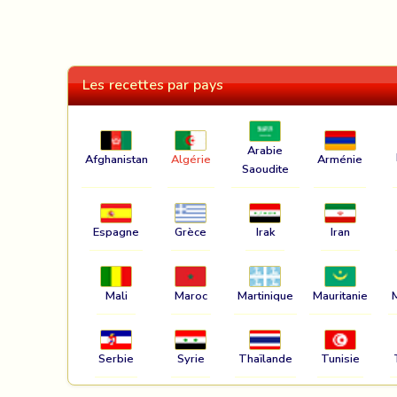
Les recettes par pays
Arabie
Afghanistan
Algérie
Arménie
Saoudite
Espagne
Grèce
Irak
Iran
Mali
Maroc
Martinique
Mauritanie
Serbie
Syrie
Thaïlande
Tunisie