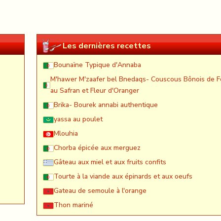
Les dernières recettes
Bounaïne Typique d'Annaba
M'hawer M'zaafer bel Bnedaqs- Couscous Bônois de F
au Safran et Fleur d'Oranger
Brika- Bourek annabi authentique
yassa au poulet
Mlouhia
Chorba épicée aux merguez
Gâteau aux miel et aux fruits confits
Tourte à la viande aux épinards et aux oeufs
Gateau de semoule à l'orange
Thon mariné