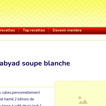
recettes
Top recettes
Devenir membre
i abyad soupe blanche
s cubes,personnellement
rsil haché,2 bâtons de
 tasse à café de riz lavé,1