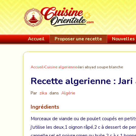
Accueil
Proposer une recette
Nouvelles 
Accueil
›
Cuisine algerienne
›
Jari abyad soupe blanche
Recette algerienne :
Jar
Par
zika
dans
Algérie
Ingrédients
Morceaux de viande ou de poulet coupés en petit
j'utilise les deux,1 oignon râpé,2 c à dessert de pe
cannelle,sel et poivre,smen ou huile 2 c à s,1 bonne