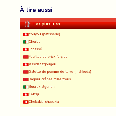
À lire aussi
Les plus lues
Youyou (patisserie)
Chorba
Fricassé
Feuilles de brick farçies
Assidat zgougou
Galette de pomme de terre (mahkoda)
Baghrir crêpes mille trous
Bourek algerien
Keftaji
Chebakia-chabakia