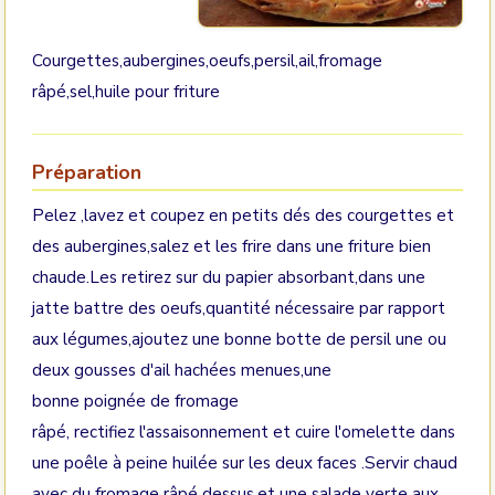
Courgettes,aubergines,oeufs,persil,ail,fromage
râpé,sel,huile pour friture
Préparation
Pelez ,lavez et coupez en petits dés des courgettes et
des aubergines,salez et les frire dans une friture bien
chaude.Les retirez sur du papier absorbant,dans une
jatte battre des oeufs,quantité nécessaire par rapport
aux légumes,ajoutez une bonne botte de persil une ou
deux gousses d'ail hachées menues,une
bonne poignée de fromage
râpé, rectifiez l'assaisonnement et cuire l'omelette dans
une poêle à peine huilée sur les deux faces .Servir chaud
avec du fromage râpé dessus,et une salade verte aux