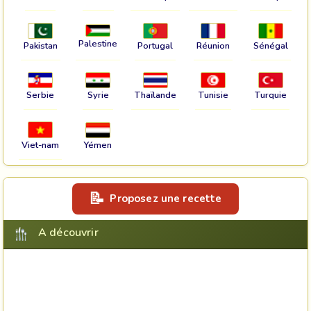
Palestine
Pakistan
Portugal
Réunion
Sénégal
Serbie
Syrie
Thaïlande
Tunisie
Turquie
Viet-nam
Yémen
Proposez une recette
A découvrir