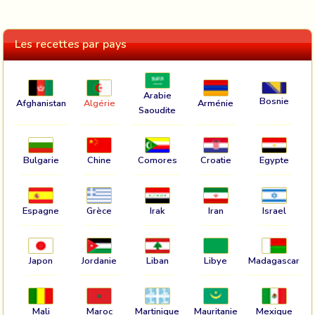
Les recettes par pays
Arabie
Bosnie
Afghanistan
Algérie
Arménie
Saoudite
Bulgarie
Chine
Comores
Croatie
Egypte
Espagne
Grèce
Irak
Iran
Israel
Japon
Jordanie
Liban
Libye
Madagascar
Mali
Maroc
Martinique
Mauritanie
Mexique