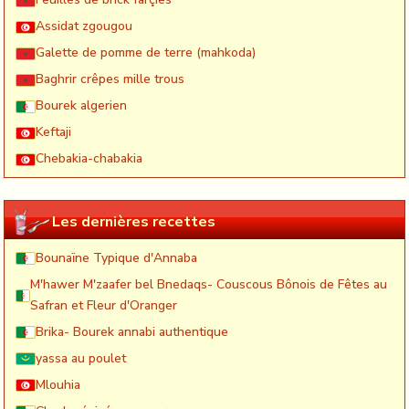
Assidat zgougou
Galette de pomme de terre (mahkoda)
Baghrir crêpes mille trous
Bourek algerien
Keftaji
Chebakia-chabakia
Les dernières recettes
Bounaïne Typique d'Annaba
M'hawer M'zaafer bel Bnedaqs- Couscous Bônois de Fêtes au
Safran et Fleur d'Oranger
Brika- Bourek annabi authentique
yassa au poulet
Mlouhia