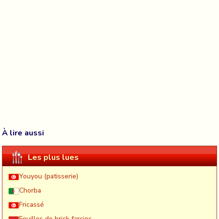
À lire aussi
Les plus lues
Youyou (patisserie)
Chorba
Fricassé
Feuilles de brick farçies