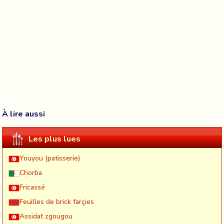
À lire aussi
Les plus lues
Youyou (patisserie)
Chorba
Fricassé
Feuilles de brick farçies
Assidat zgougou