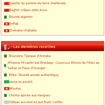
Galette de pomme de terre (mahkoda)
Baghrir crêpes mille trous
Bourek algerien
Keftaji
Chebakia-chabakia
Les dernières recettes
Bounaïne Typique d'Annaba
M'hawer M'zaafer bel Bnedaqs- Couscous Bônois de Fêtes au
Safran et Fleur d'Oranger
Brika- Bourek annabi authentique
yassa au poulet
Mlouhia
Chorba épicée aux merguez
Gâteau aux miel et aux fruits confits