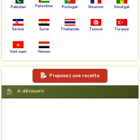
Palestine
Pakistan
Portugal
Réunion
Sénégal
Serbie
Syrie
Thaïlande
Tunisie
Turquie
Viet-nam
Yémen
Proposez une recette
A découvrir