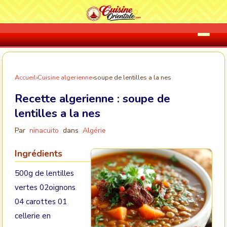
Accueil
›
Cuisine algerienne
›
soupe de lentilles a la nes
Recette algerienne :
soupe de
lentilles a la nes
Par
ninacuito
dans
Algérie
Ingrédients
500g de lentilles
vertes 02oignons
04 carottes 01
cellerie en