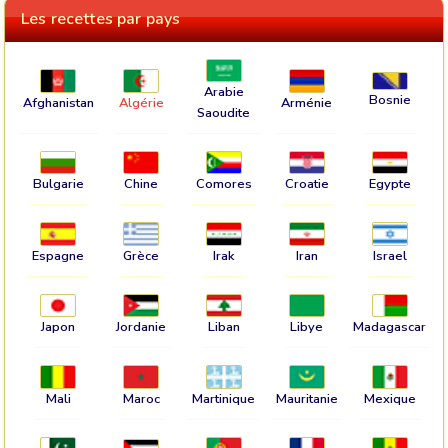
Les recettes par pays
Arabie
Bosnie
Afghanistan
Algérie
Arménie
Saoudite
Bulgarie
Chine
Comores
Croatie
Egypte
Espagne
Grèce
Irak
Iran
Israel
Japon
Jordanie
Liban
Libye
Madagascar
Mali
Maroc
Martinique
Mauritanie
Mexique