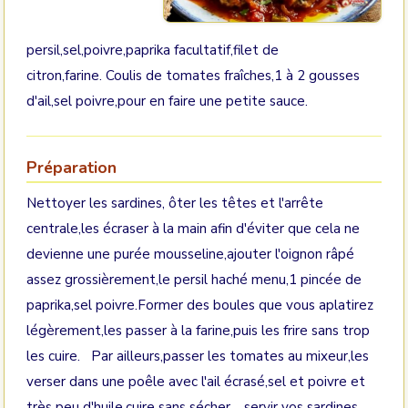
persil,sel,poivre,paprika facultatif,filet de
citron,farine. Coulis de tomates fraîches,1 à 2 gousses
d'ail,sel poivre,pour en faire une petite sauce.
Préparation
Nettoyer les sardines, ôter les têtes et l'arrête
centrale,les écraser à la main afin d'éviter que cela ne
devienne une purée mousseline,ajouter l'oignon râpé
assez grossièrement,le persil haché menu,1 pincée de
paprika,sel poivre.Former des boules que vous aplatirez
légèrement,les passer à la farine,puis les frire sans trop
les cuire. Par ailleurs,passer les tomates au mixeur,les
verser dans une poêle avec l'ail écrasé,sel et poivre et
très peu d'huile,cuire sans sécher. servir vos sardines