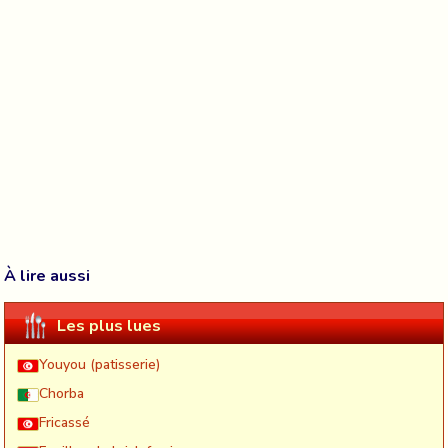
À lire aussi
Les plus lues
Youyou (patisserie)
Chorba
Fricassé