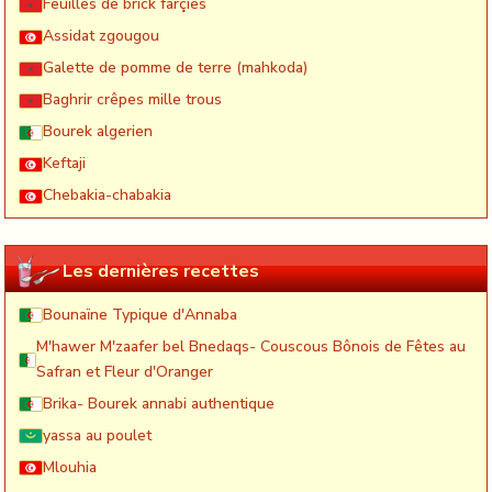
Feuilles de brick farçies
Assidat zgougou
Galette de pomme de terre (mahkoda)
Baghrir crêpes mille trous
Bourek algerien
Keftaji
Chebakia-chabakia
Les dernières recettes
Bounaïne Typique d'Annaba
M'hawer M'zaafer bel Bnedaqs- Couscous Bônois de Fêtes au
Safran et Fleur d'Oranger
Brika- Bourek annabi authentique
yassa au poulet
Mlouhia