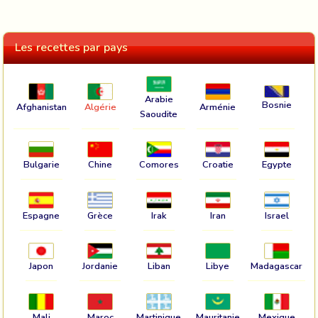
Les recettes par pays
Arabie
Bosnie
Afghanistan
Algérie
Arménie
Saoudite
Bulgarie
Chine
Comores
Croatie
Egypte
Espagne
Grèce
Irak
Iran
Israel
Japon
Jordanie
Liban
Libye
Madagascar
Mali
Maroc
Martinique
Mauritanie
Mexique