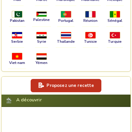
Palestine
Pakistan
Portugal
Réunion
Sénégal
Serbie
Syrie
Thaïlande
Tunisie
Turquie
Viet-nam
Yémen
Proposez une recette
A découvrir