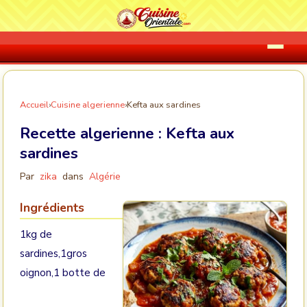
Accueil
›
Cuisine algerienne
›
Kefta aux sardines
Recette algerienne :
Kefta aux
sardines
Par
zika
dans
Algérie
Ingrédients
1kg de
sardines,1gros
oignon,1 botte de