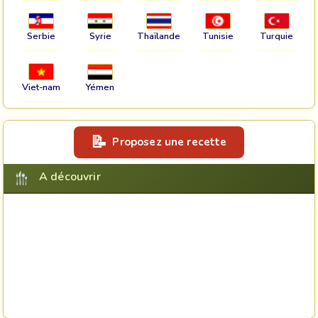
Serbie
Syrie
Thaïlande
Tunisie
Turquie
Viet-nam
Yémen
Proposez une recette
A découvrir