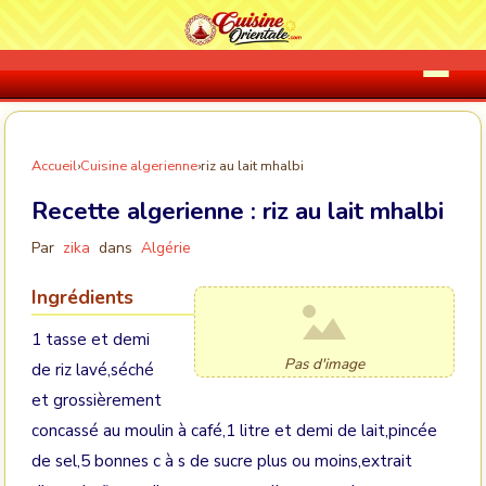
Accueil
›
Cuisine algerienne
›
riz au lait mhalbi
Recette algerienne :
riz au lait mhalbi
Par
zika
dans
Algérie
Ingrédients
1 tasse et demi
Pas d'image
de riz lavé,séché
et grossièrement
concassé au moulin à café,1 litre et demi de lait,pincée
de sel,5 bonnes c à s de sucre plus ou moins,extrait