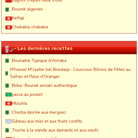
Baghrir crêpes mille trous
Bourek algerien
Keftaji
Chebakia-chabakia
Les dernières recettes
Bounaïne Typique d'Annaba
M'hawer M'zaafer bel Bnedaqs- Couscous Bônois de Fêtes au
Safran et Fleur d'Oranger
Brika- Bourek annabi authentique
yassa au poulet
Mlouhia
Chorba épicée aux merguez
Gâteau aux miel et aux fruits confits
Tourte à la viande aux épinards et aux oeufs