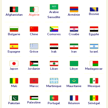
Arabie
Bosnie
Afghanistan
Algérie
Arménie
Saoudite
Bulgarie
Chine
Comores
Croatie
Egypte
Espagne
Grèce
Irak
Iran
Israel
Japon
Jordanie
Liban
Libye
Madagascar
Mali
Maroc
Martinique
Mauritanie
Mexique
Palestine
Pakistan
Portugal
Réunion
Sénégal