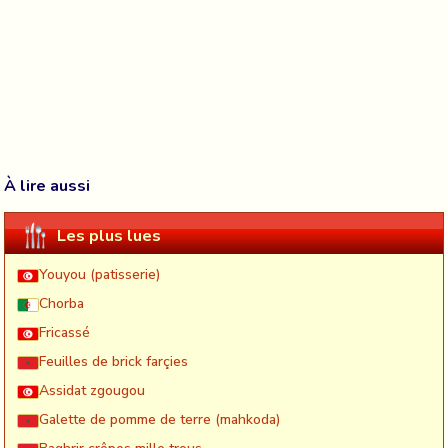
À lire aussi
Les plus lues
Youyou (patisserie)
Chorba
Fricassé
Feuilles de brick farçies
Assidat zgougou
Galette de pomme de terre (mahkoda)