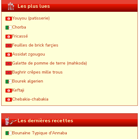
Les plus lues
Youyou (patisserie)
Chorba
Fricassé
Feuilles de brick farçies
Assidat zgougou
Galette de pomme de terre (mahkoda)
Baghrir crêpes mille trous
Bourek algerien
Keftaji
Chebakia-chabakia
Les dernières recettes
Bounaïne Typique d'Annaba