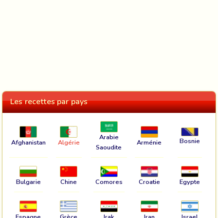
Les recettes par pays
Arabie
Bosnie
Afghanistan
Algérie
Arménie
Saoudite
Bulgarie
Chine
Comores
Croatie
Egypte
Espagne
Grèce
Irak
Iran
Israel