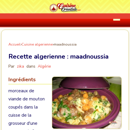
Accueil
›
Cuisine algerienne
›
maadnoussia
Recette algerienne :
maadnoussia
Par
zika
dans
Algérie
Ingrédients
morceaux de
viande de mouton
coupés dans la
cuisse de la
grosseur d'une