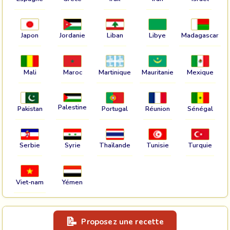
Japon
Jordanie
Liban
Libye
Madagascar
Mali
Maroc
Martinique
Mauritanie
Mexique
Palestine
Pakistan
Portugal
Réunion
Sénégal
Serbie
Syrie
Thaïlande
Tunisie
Turquie
Viet-nam
Yémen
Proposez une recette