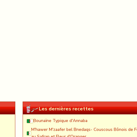
Les dernières recettes
Bounaïne Typique d'Annaba
M'hawer M'zaafer bel Bnedaqs- Couscous Bônois de F
au Safran et Fleur d'Oranger