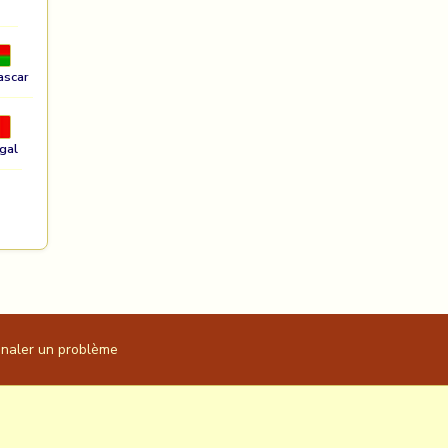
ascar
gal
gnaler un problème