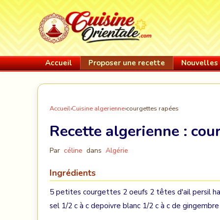
Accueil
Proposer une recette
Nouvelles 
Accueil
›
Cuisine algerienne
›
courgettes rapées
Recette algerienne :
cou
Par
céline
dans
Algérie
Ingrédients
5 petites courgettes 2 oeufs 2 têtes d'ail persil ha
sel 1/2 c à c depoivre blanc 1/2 c à c de gingembre