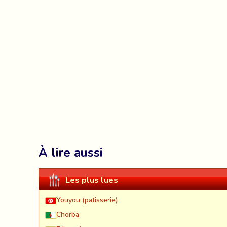
À lire aussi
Les plus lues
Youyou (patisserie)
Chorba