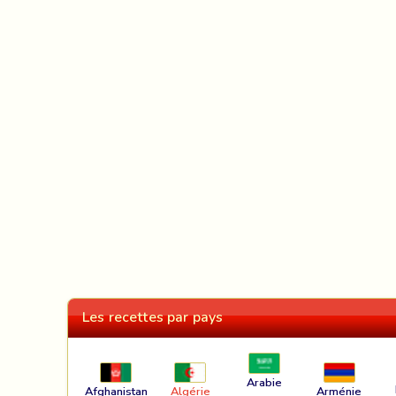
Les recettes par pays
Arabie
Afghanistan
Algérie
Arménie