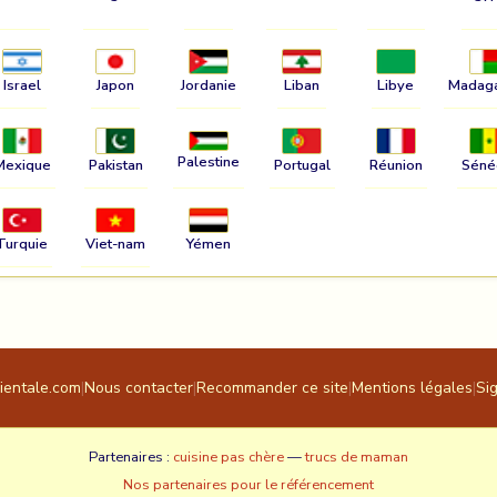
Israel
Japon
Jordanie
Liban
Libye
Madag
Palestine
Mexique
Pakistan
Portugal
Réunion
Séné
Turquie
Viet-nam
Yémen
rientale.com
|
Nous contacter
|
Recommander ce site
|
Mentions légales
|
Si
Partenaires :
cuisine pas chère
—
trucs de maman
Nos partenaires pour le référencement