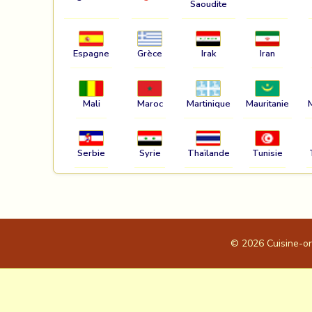
Saoudite
Espagne
Grèce
Irak
Iran
Mali
Maroc
Martinique
Mauritanie
Serbie
Syrie
Thaïlande
Tunisie
© 2026
Cuisine-o