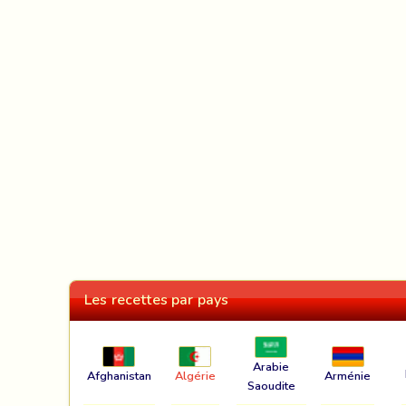
Les recettes par pays
Arabie
Afghanistan
Algérie
Arménie
Saoudite