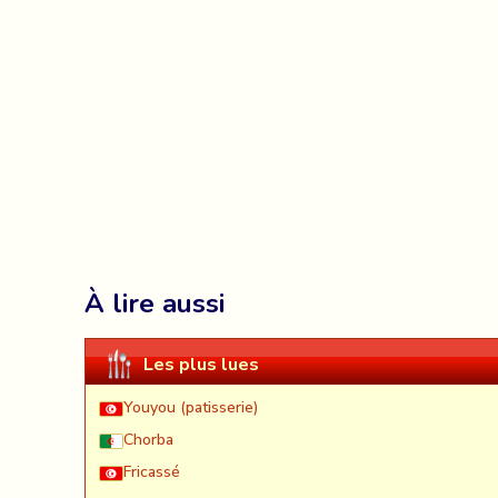
À lire aussi
Les plus lues
Youyou (patisserie)
Chorba
Fricassé