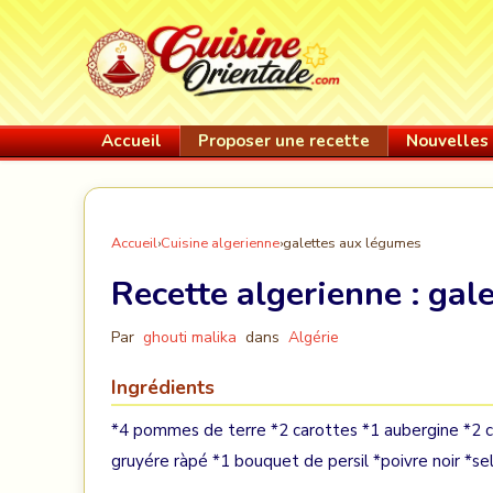
Accueil
Proposer une recette
Nouvelles 
Accueil
›
Cuisine algerienne
›
galettes aux légumes
Recette algerienne :
gal
Par
ghouti malika
dans
Algérie
Ingrédients
*4 pommes de terre *2 carottes *1 aubergine *2 c
gruyére ràpé *1 bouquet de persil *poivre noir *sel 