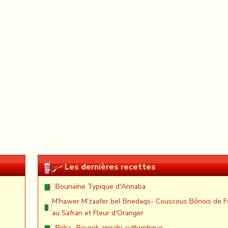
Les dernières recettes
Bounaïne Typique d'Annaba
M'hawer M'zaafer bel Bnedaqs- Couscous Bônois de F
au Safran et Fleur d'Oranger
Brika- Bourek annabi authentique