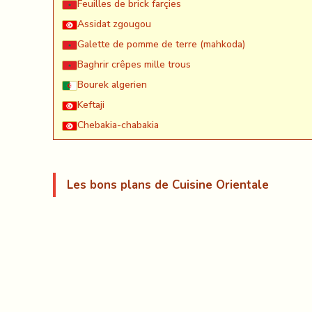
Feuilles de brick farçies
Assidat zgougou
Galette de pomme de terre (mahkoda)
Baghrir crêpes mille trous
Bourek algerien
Keftaji
Chebakia-chabakia
Les bons plans de Cuisine Orientale