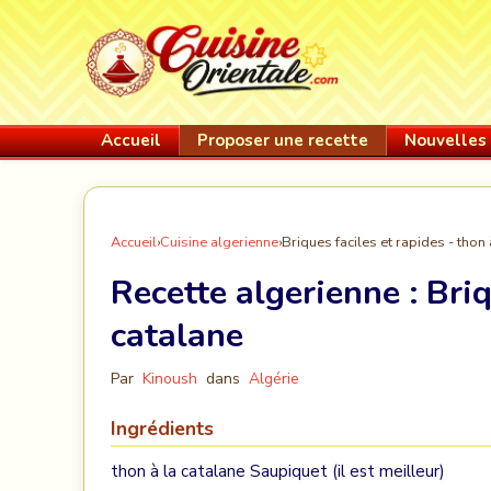
Accueil
Proposer une recette
Nouvelles 
Accueil
›
Cuisine algerienne
›
Briques faciles et rapides - thon 
Recette algerienne :
Briq
catalane
Par
Kinoush
dans
Algérie
Ingrédients
thon à la catalane Saupiquet (il est meilleur)