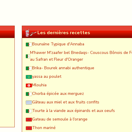
Les dernières recettes
Bounaïne Typique d'Annaba
M'hawer M'zaafer bel Bnedaqs- Couscous Bônois de F
au Safran et Fleur d'Oranger
Brika- Bourek annabi authentique
yassa au poulet
Mlouhia
Chorba épicée aux merguez
Gâteau aux miel et aux fruits confits
Tourte à la viande aux épinards et aux oeufs
Gateau de semoule à l'orange
Thon mariné