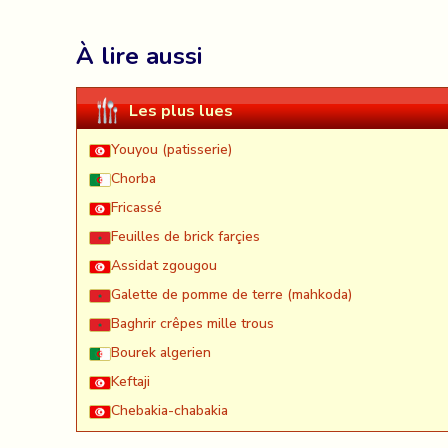
À lire aussi
Les plus lues
Youyou (patisserie)
Chorba
Fricassé
Feuilles de brick farçies
Assidat zgougou
Galette de pomme de terre (mahkoda)
Baghrir crêpes mille trous
Bourek algerien
Keftaji
Chebakia-chabakia