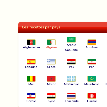
Les recettes par pays
Arabie
Afghanistan
Algérie
Arménie
Saoudite
Espagne
Grèce
Irak
Iran
Mali
Maroc
Martinique
Mauritanie
Serbie
Syrie
Thaïlande
Tunisie