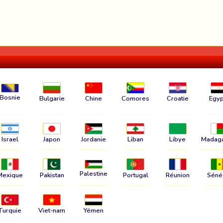
Bosnie
Bulgarie
Chine
Comores
Croatie
Egyp
Israel
Japon
Jordanie
Liban
Libye
Madag
Palestine
Mexique
Pakistan
Portugal
Réunion
Séné
Turquie
Viet-nam
Yémen