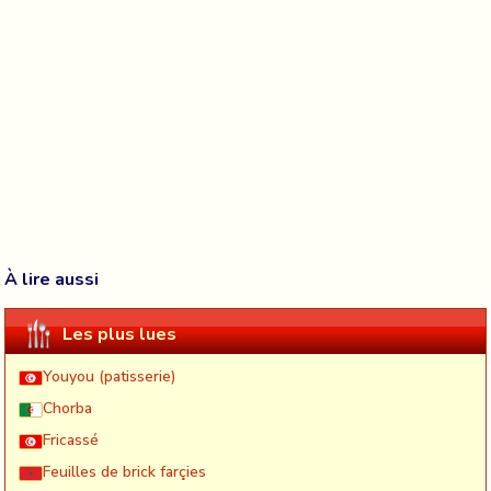
À lire aussi
Les plus lues
Youyou (patisserie)
Chorba
Fricassé
Feuilles de brick farçies