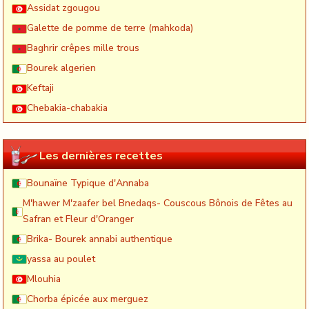
Assidat zgougou
Galette de pomme de terre (mahkoda)
Baghrir crêpes mille trous
Bourek algerien
Keftaji
Chebakia-chabakia
Les dernières recettes
Bounaïne Typique d'Annaba
M'hawer M'zaafer bel Bnedaqs- Couscous Bônois de Fêtes au
Safran et Fleur d'Oranger
Brika- Bourek annabi authentique
yassa au poulet
Mlouhia
Chorba épicée aux merguez