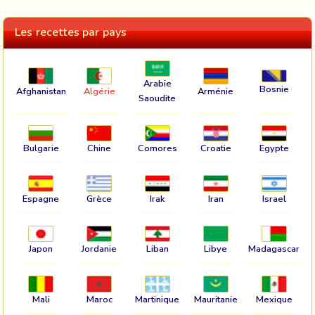
Les recettes par pays
Arabie
Bosnie
Afghanistan
Algérie
Arménie
Saoudite
Bulgarie
Chine
Comores
Croatie
Egypte
Espagne
Grèce
Irak
Iran
Israel
Japon
Jordanie
Liban
Libye
Madagascar
Mali
Maroc
Martinique
Mauritanie
Mexique