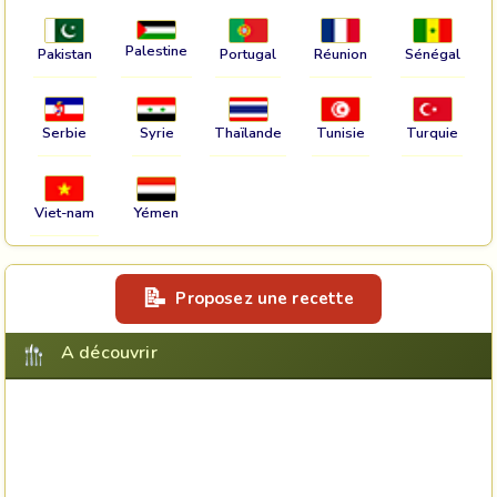
Palestine
Pakistan
Portugal
Réunion
Sénégal
Serbie
Syrie
Thaïlande
Tunisie
Turquie
Viet-nam
Yémen
Proposez une recette
A découvrir