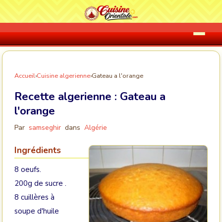
Accueil
›
Cuisine algerienne
›
Gateau a l'orange
Recette algerienne :
Gateau a
l'orange
Par
samseghir
dans
Algérie
Ingrédients
8 oeufs.
200g de sucre .
8 cuillères à
soupe d'huile