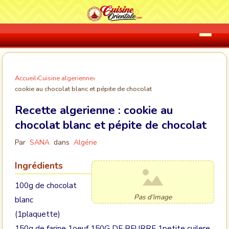
Accueil
›
Cuisine algerienne
›
cookie au chocolat blanc et pépite de chocolat
Recette algerienne :
cookie au
chocolat blanc et pépite de chocolat
Par
SANA
dans
Algérie
Ingrédients
100g de chocolat
Pas d'image
blanc
(1plaquette)
150g de farine 1oeuf 150G DE BEURRE 1petite cuilere