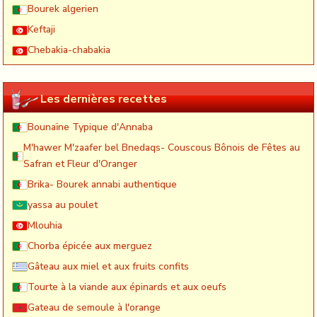
Bourek algerien
Keftaji
Chebakia-chabakia
Les dernières recettes
Bounaïne Typique d'Annaba
M'hawer M'zaafer bel Bnedaqs- Couscous Bônois de Fêtes au
Safran et Fleur d'Oranger
Brika- Bourek annabi authentique
yassa au poulet
Mlouhia
Chorba épicée aux merguez
Gâteau aux miel et aux fruits confits
Tourte à la viande aux épinards et aux oeufs
Gateau de semoule à l'orange