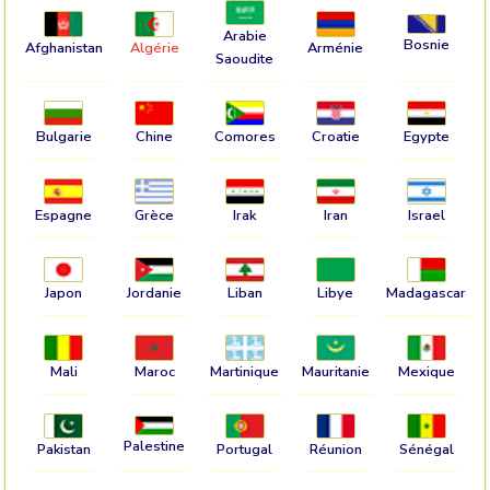
Arabie
Bosnie
Afghanistan
Algérie
Arménie
Saoudite
Bulgarie
Chine
Comores
Croatie
Egypte
Espagne
Grèce
Irak
Iran
Israel
Japon
Jordanie
Liban
Libye
Madagascar
Mali
Maroc
Martinique
Mauritanie
Mexique
Palestine
Pakistan
Portugal
Réunion
Sénégal