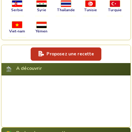
Serbie
Syrie
Thaïlande
Tunisie
Turquie
Viet-nam
Yémen
Proposez une recette
A découvrir