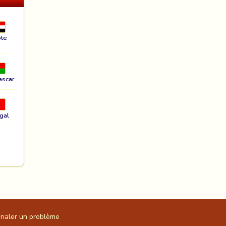
te
ascar
gal
gnaler un problème