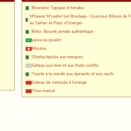
Bounaïne Typique d'Annaba
M'hawer M'zaafer bel Bnedaqs- Couscous Bônois de F
au Safran et Fleur d'Oranger
Brika- Bourek annabi authentique
yassa au poulet
Mlouhia
Chorba épicée aux merguez
Gâteau aux miel et aux fruits confits
Tourte à la viande aux épinards et aux oeufs
Gateau de semoule à l'orange
Thon mariné