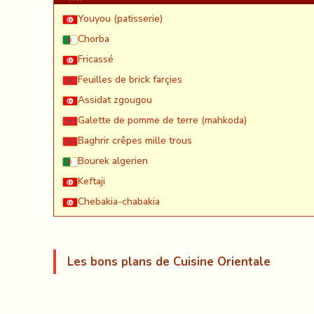
Youyou (patisserie)
Chorba
Fricassé
Feuilles de brick farçies
Assidat zgougou
Galette de pomme de terre (mahkoda)
Baghrir crêpes mille trous
Bourek algerien
Keftaji
Chebakia-chabakia
Les bons plans de Cuisine Orientale