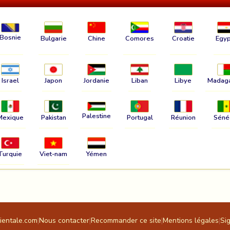
Bosnie
Bulgarie
Chine
Comores
Croatie
Egyp
Israel
Japon
Jordanie
Liban
Libye
Madag
Palestine
Mexique
Pakistan
Portugal
Réunion
Séné
Turquie
Viet-nam
Yémen
rientale.com
|
Nous contacter
|
Recommander ce site
|
Mentions légales
|
Si