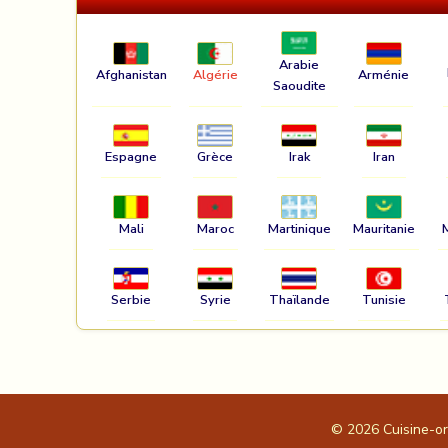
Arabie
Afghanistan
Algérie
Arménie
Saoudite
Espagne
Grèce
Irak
Iran
Mali
Maroc
Martinique
Mauritanie
Serbie
Syrie
Thaïlande
Tunisie
© 2026
Cuisine-o